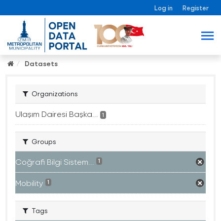
Log in
Register
Datasets
Organizations
Ulaşım Dairesi Başka...
1
Groups
Coğrafi Bilgi Sistem...
1
Mobility
1
Tags