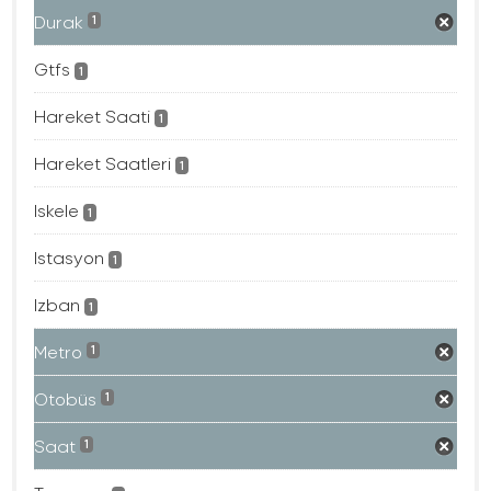
Durak
1
Gtfs
1
Hareket Saati
1
Hareket Saatleri
1
Iskele
1
Istasyon
1
Izban
1
Metro
1
Otobüs
1
Saat
1