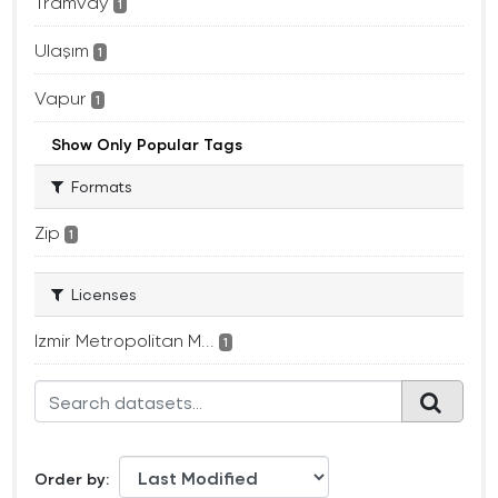
Tramvay
1
Ulaşım
1
Vapur
1
Show Only Popular Tags
Formats
Zip
1
Licenses
Izmir Metropolitan M...
1
Order by