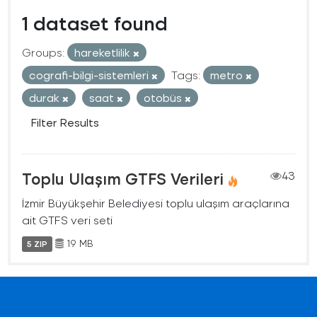
1 dataset found
Groups:
hareketlilik
cografi-bilgi-sistemleri
Tags:
metro
durak
saat
otobüs
Filter Results
Toplu Ulaşım GTFS Verileri
43
İzmir Büyükşehir Belediyesi toplu ulaşım araçlarına
ait GTFS veri seti
19 MB
5 ZIP