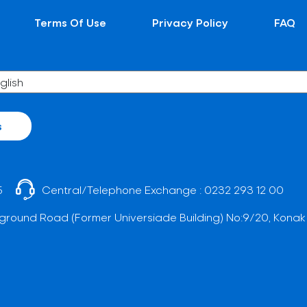
Terms Of Use
Privacy Policy
FAQ
s
5
Central/Telephone Exchange :
0232 293 12 00
ground Road (Former Universiade Building) No:9/20, Konak