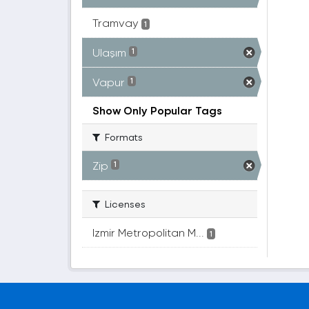
Tramvay
1
Ulaşım
1
Vapur
1
Show Only Popular Tags
Formats
Zip
1
Licenses
Izmir Metropolitan M...
1