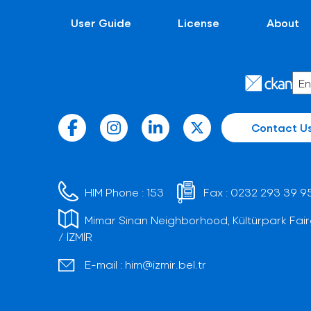
User Guide
License
About
Contact U
HIM Phone :
153
Fax :
0232 293 39 9
Mimar Sinan Neighborhood, Kültürpark Fair
/ İZMİR
E-mail :
him@izmir.bel.tr