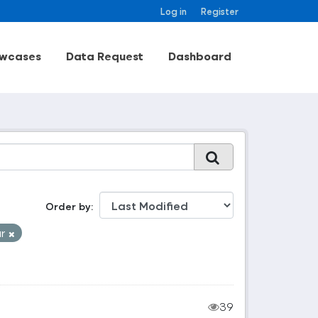
Log in
Register
wcases
Data Request
Dashboard
Order by
ur
39