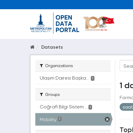
Datasets
Organizations
Ulaşım Dairesi Başka...
1
1 d
Groups
Forma
Coğrafi Bilgi Sistem...
saa
1
Mobility
1
Topl