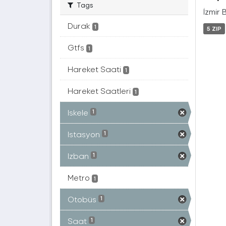
Tags
İzmir 
Durak
1
5 ZIP
Gtfs
1
Hareket Saati
1
Hareket Saatleri
1
Iskele
1
Istasyon
1
Izban
1
Metro
1
Otobüs
1
Saat
1