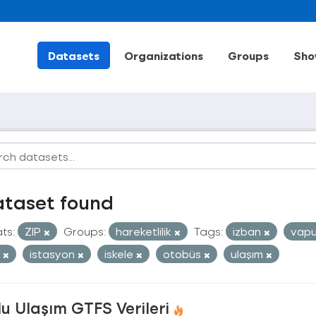
Datasets
Organizations
Groups
Sho
ataset found
ts:
ZIP
Groups:
hareketlilik
Tags:
izban
vap
t
istasyon
iskele
otobüs
ulaşım
u Ulaşım GTFS Verileri