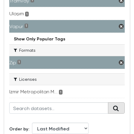
Tramvay
1
Ulaşım
1
Vapur
1
Show Only Popular Tags
Formats
Zip
1
Licenses
Izmir Metropolitan M...
1
Order by