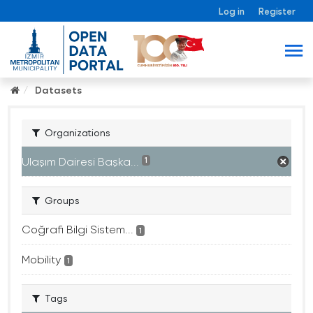
Log in
Register
Datasets
Organizations
Ulaşım Dairesi Başka...
1
Groups
Coğrafi Bilgi Sistem...
1
Mobility
1
Tags