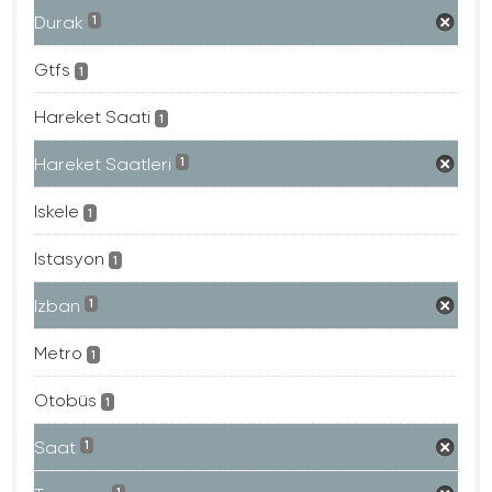
Durak
1
Gtfs
1
Hareket Saati
1
Hareket Saatleri
1
Iskele
1
Istasyon
1
Izban
1
Metro
1
Otobüs
1
Saat
1