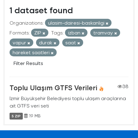
1 dataset found
Organizations:
ulasim-dairesi-baskanligi
Formats:
ZIP
Tags:
izban
tramvay
vapur
durak
saat
hareket saatleri
Filter Results
Toplu Ulaşım GTFS Verileri
38
İzmir Büyükşehir Belediyesi toplu ulaşım araçlarına
ait GTFS veri seti
19 MB
5 ZIP