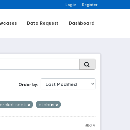
Log in
Register
wcases
Data Request
Dashboard
Order by
areket saati
otobüs
39