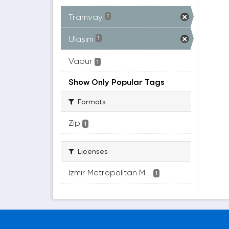
Tramvay
1
Ulaşım
1
Vapur
1
Show Only Popular Tags
Formats
Zip
1
Licenses
Izmir Metropolitan M...
1