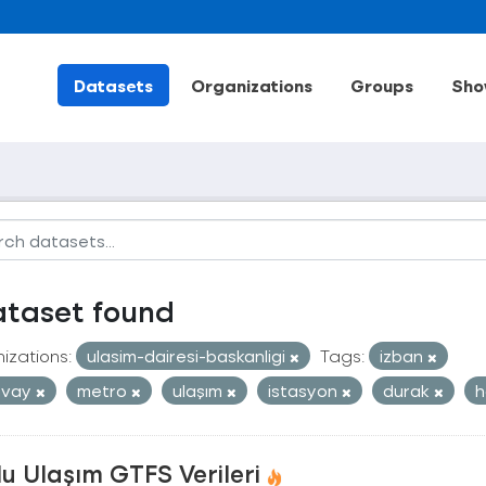
Datasets
Organizations
Groups
Sho
ataset found
izations:
ulasim-dairesi-baskanligi
Tags:
izban
mvay
metro
ulaşım
istasyon
durak
h
u Ulaşım GTFS Verileri