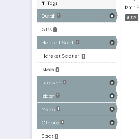
Tags
İzmir 
Durak
1
5 ZIP
Gtfs
1
Hareket Saati
1
Hareket Saatleri
1
Iskele
1
Istasyon
1
Izban
1
Metro
1
Otobüs
1
Saat
1