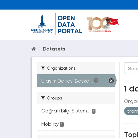
Datasets
Organizations
Ulaşım Dairesi Başka...
1
1 d
Groups
Organ
Coğrafi Bilgi Sistem...
tra
1
Mobility
1
Topl