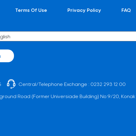
Terms Of Use
Privacy Policy
FAQ
s
5
Central/Telephone Exchange :
0232 293 12 00
ground Road (Former Universiade Building) No:9/20, Konak