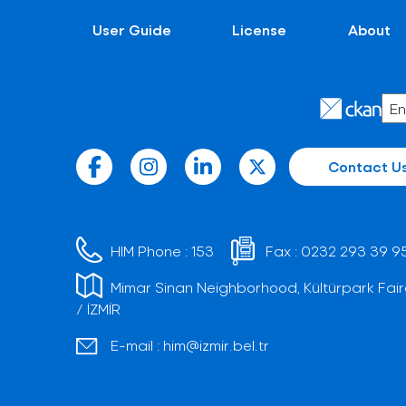
User Guide
License
About
Contact U
HIM Phone :
153
Fax :
0232 293 39 9
Mimar Sinan Neighborhood, Kültürpark Fair
/ İZMİR
E-mail :
him@izmir.bel.tr