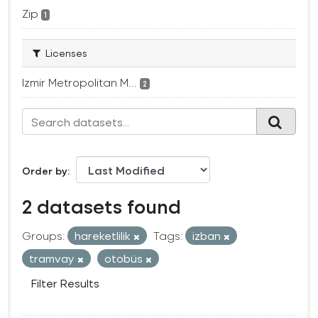
Zip
1
Licenses
Izmir Metropolitan M...
2
Order by
2 datasets found
Groups:
hareketlilik
Tags:
izban
tramvay
otobüs
Filter Results