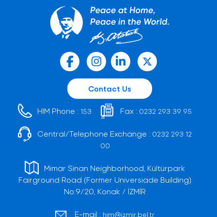
Contact Us
HIM Phone :
Fax :
153
0232 293 39 95
Central/Telephone Exchange :
0232 293 12
00
Mimar Sinan Neighborhood, Kültürpark
Fairground Road (Former Universiade Building)
No:9/20, Konak / İZMİR
E-mail :
him@izmir.bel.tr