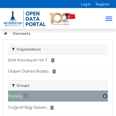
Log in
Register
Datasets
Organizations
İzmir İnovasyon Ve T...
1
Ulaşım Dairesi Başka...
1
Groups
Mobility
2
Coğrafi Bilgi Sistem...
1