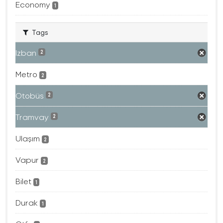
Economy
1
Tags
Izban
2
Metro
2
Otobüs
2
Tramvay
2
Ulaşım
2
Vapur
2
Bilet
1
Durak
1