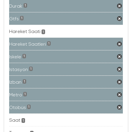
Durak
1
Gtfs
1
Hareket Saati
1
Hareket Saatleri
1
Iskele
1
Istasyon
1
Izban
1
Metro
1
Otobüs
1
Saat
1