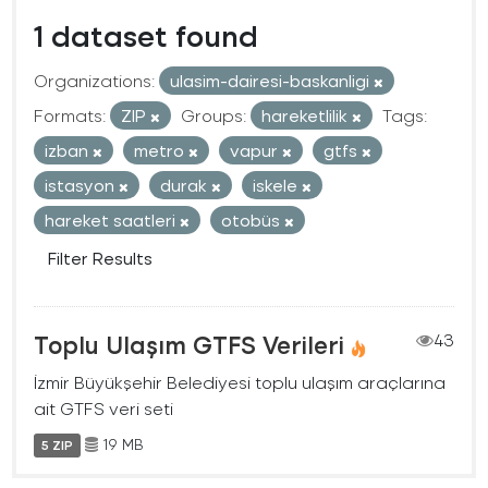
1 dataset found
Organizations:
ulasim-dairesi-baskanligi
Formats:
ZIP
Groups:
hareketlilik
Tags:
izban
metro
vapur
gtfs
istasyon
durak
iskele
hareket saatleri
otobüs
Filter Results
Toplu Ulaşım GTFS Verileri
43
İzmir Büyükşehir Belediyesi toplu ulaşım araçlarına
ait GTFS veri seti
19 MB
5 ZIP