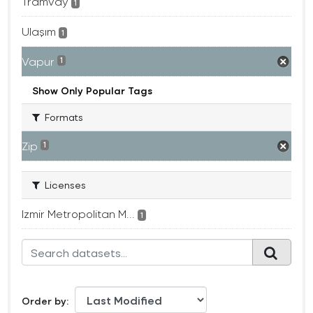
Tramvay
1
Ulaşım
1
Vapur
1
Show Only Popular Tags
Formats
Zip
1
Licenses
Izmir Metropolitan M...
1
Order by