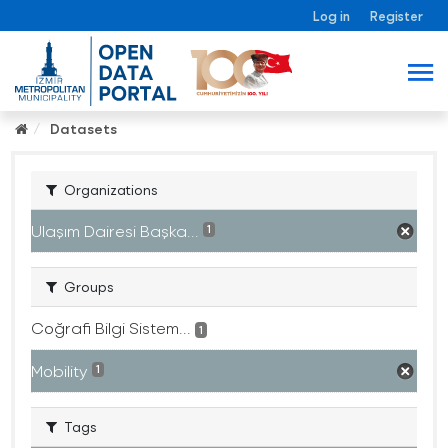
Log in
Register
Datasets
Organizations
Ulaşım Dairesi Başka...
1
Groups
Coğrafi Bilgi Sistem...
1
Mobility
1
Tags