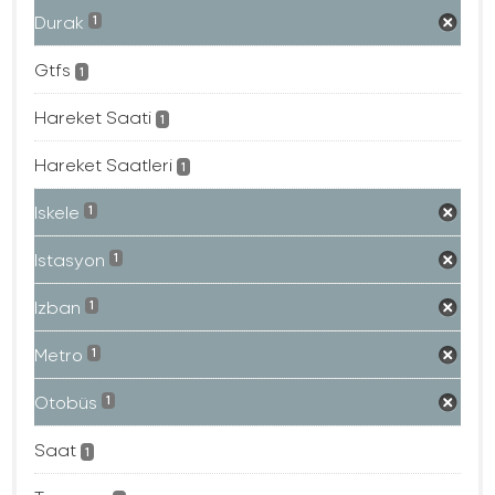
Durak
1
Gtfs
1
Hareket Saati
1
Hareket Saatleri
1
Iskele
1
Istasyon
1
Izban
1
Metro
1
Otobüs
1
Saat
1