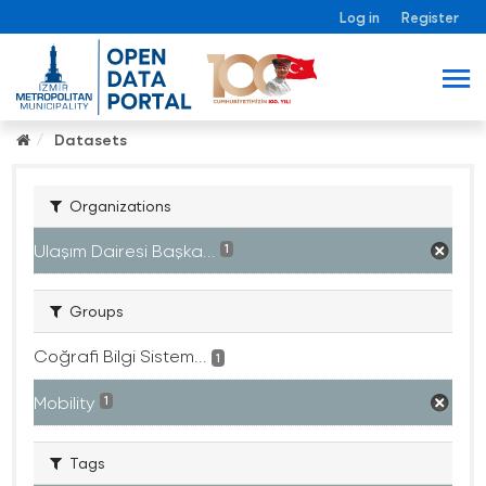
Log in
Register
Datasets
Organizations
Ulaşım Dairesi Başka...
1
Groups
Coğrafi Bilgi Sistem...
1
Mobility
1
Tags