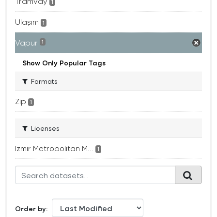
Tramvay
1
Ulaşım
1
Vapur
1
Show Only Popular Tags
Formats
Zip
1
Licenses
Izmir Metropolitan M...
1
Order by