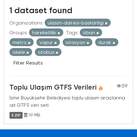
1 dataset found
Organizations:
ulasim-dairesi-baskanligi
Groups:
hareketlilik
Tags:
izban
metro
vapur
istasyon
durak
iskele
otobüs
Filter Results
Toplu Ulaşım GTFS Verileri
39
İzmir Büyükşehir Belediyesi toplu ulaşım araçlarına
ait GTFS veri seti
19 MB
5 ZIP