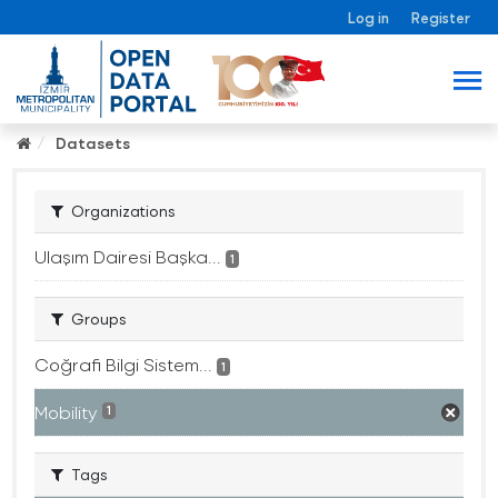
Log in
Register
Datasets
Organizations
Ulaşım Dairesi Başka...
1
Groups
Coğrafi Bilgi Sistem...
1
Mobility
1
Tags