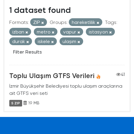
1 dataset found
Formats:
ZIP
Groups:
hareketlilik
Tags:
izban
metro
vapur
istasyon
durak
iskele
ulaşım
Filter Results
Toplu Ulaşım GTFS Verileri
41
İzmir Büyükşehir Belediyesi toplu ulaşım araçlarına
ait GTFS veri seti
19 MB
5 ZIP