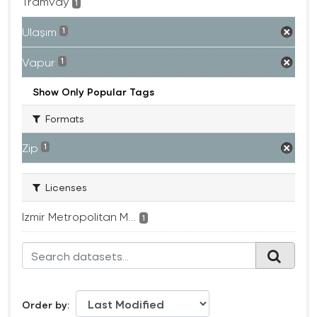
Tramvay
1
Ulaşım
1
Vapur
1
Show Only Popular Tags
Formats
Zip
1
Licenses
Izmir Metropolitan M...
1
Order by