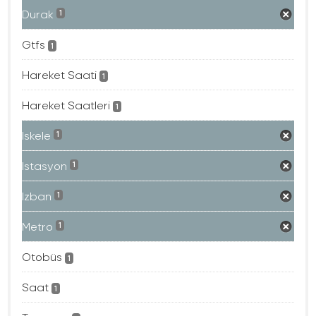
Durak
1
Gtfs
1
Hareket Saati
1
Hareket Saatleri
1
Iskele
1
Istasyon
1
Izban
1
Metro
1
Otobüs
1
Saat
1