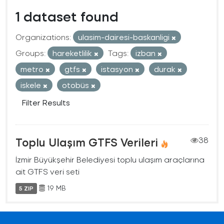
1 dataset found
Organizations:
ulasim-dairesi-baskanligi
Groups:
hareketlilik
Tags:
izban
metro
gtfs
istasyon
durak
iskele
otobüs
Filter Results
Toplu Ulaşım GTFS Verileri
38
İzmir Büyükşehir Belediyesi toplu ulaşım araçlarına
ait GTFS veri seti
19 MB
5 ZIP