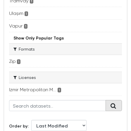
Tramvay
1
Ulaşım
1
Vapur
1
Show Only Popular Tags
Formats
Zip
1
Licenses
Izmir Metropolitan M...
1
Order by