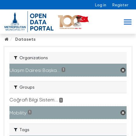
Log in
Register
Datasets
Organizations
Ulaşım Dairesi Başka...
1
Groups
Coğrafi Bilgi Sistem...
1
Mobility
1
Tags