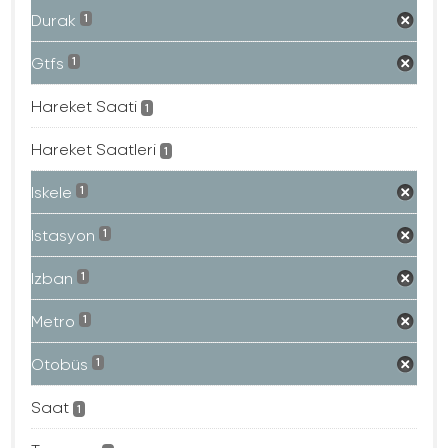
Durak
1
Gtfs
1
Hareket Saati
1
Hareket Saatleri
1
Iskele
1
Istasyon
1
Izban
1
Metro
1
Otobüs
1
Saat
1