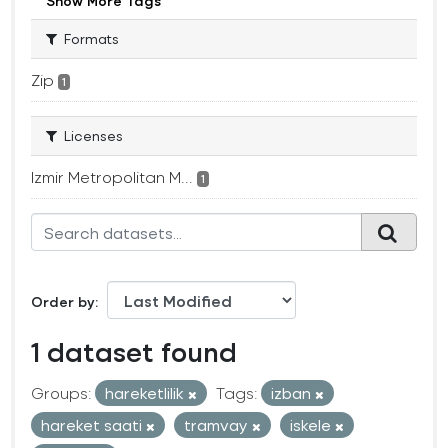
Show More Tags
Formats
Zip
1
Licenses
Izmir Metropolitan M...
1
Order by
1 dataset found
Groups:
hareketlilik
Tags:
izban
hareket saati
tramvay
iskele