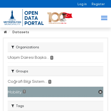
Log in
Register
Datasets
Organizations
Ulaşım Dairesi Başka...
1
Groups
Coğrafi Bilgi Sistem...
1
Mobility
1
Tags