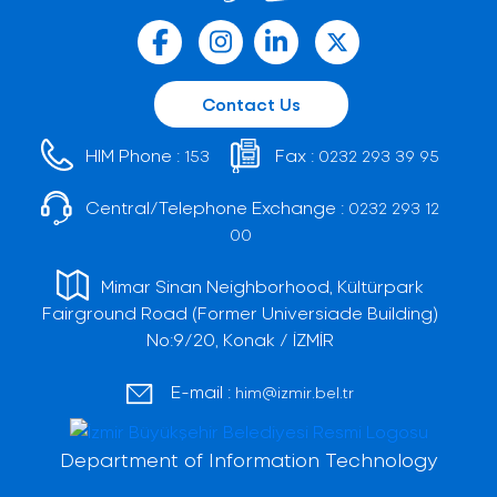
Contact Us
HIM Phone :
Fax :
153
0232 293 39 95
Central/Telephone Exchange :
0232 293 12
00
Mimar Sinan Neighborhood, Kültürpark
Fairground Road (Former Universiade Building)
No:9/20, Konak / İZMİR
E-mail :
him@izmir.bel.tr
Department of Information Technology