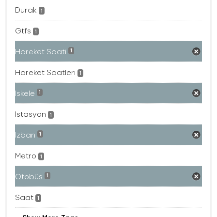
Durak
1
Gtfs
1
Hareket Saati
1
Hareket Saatleri
1
Iskele
1
Istasyon
1
Izban
1
Metro
1
Otobüs
1
Saat
1