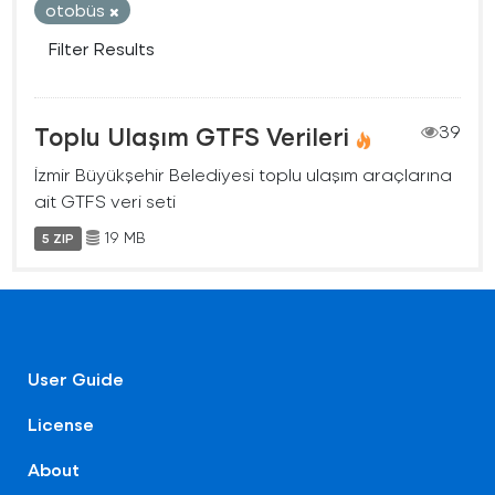
otobüs
Filter Results
Toplu Ulaşım GTFS Verileri
39
İzmir Büyükşehir Belediyesi toplu ulaşım araçlarına
ait GTFS veri seti
19 MB
5 ZIP
User Guide
License
About