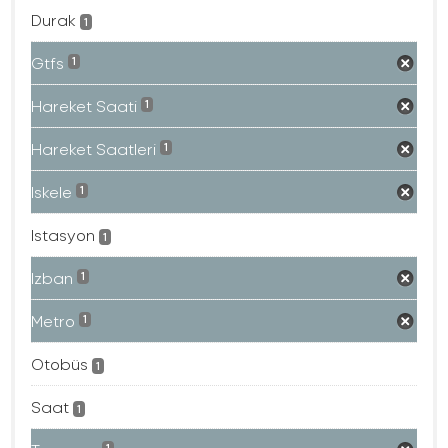
Durak
1
Gtfs
1
Hareket Saati
1
Hareket Saatleri
1
Iskele
1
Istasyon
1
Izban
1
Metro
1
Otobüs
1
Saat
1