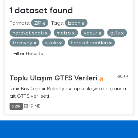
1 dataset found
Formats:
ZIP
Tags:
izban
hareket saati
metro
vapur
gtfs
tramvay
iskele
hareket saatleri
Filter Results
Toplu Ulaşım GTFS Verileri
38
İzmir Büyükşehir Belediyesi toplu ulaşım araçlarına
ait GTFS veri seti
19 MB
5 ZIP