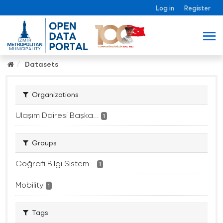
Log in
Register
Datasets
Organizations
Ulaşım Dairesi Başka...
1
Groups
Coğrafi Bilgi Sistem...
1
Mobility
1
Tags