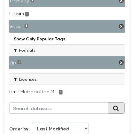
Tramvay
1
Ulaşım
1
Vapur
1
Show Only Popular Tags
Formats
Zip
1
Licenses
Izmir Metropolitan M...
1
Order by