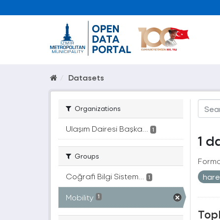
Datasets
Organizations
Ulaşım Dairesi Başka...
1
1 d
Groups
Forma
Coğrafi Bilgi Sistem...
hare
1
Mobility
1
Topl