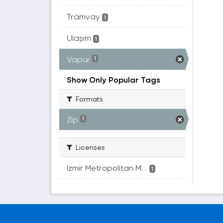
Tramvay
1
Ulaşım
1
Vapur
1
Show Only Popular Tags
Formats
Zip
1
Licenses
Izmir Metropolitan M...
1