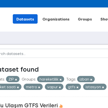
Datasets
Organizations
Groups
Sho
ataset found
ts:
ZIP
Groups:
hareketlilik
Tags:
izban
ket saati
metro
vapur
gtfs
istasyon
u Ulaşım GTFS Verileri