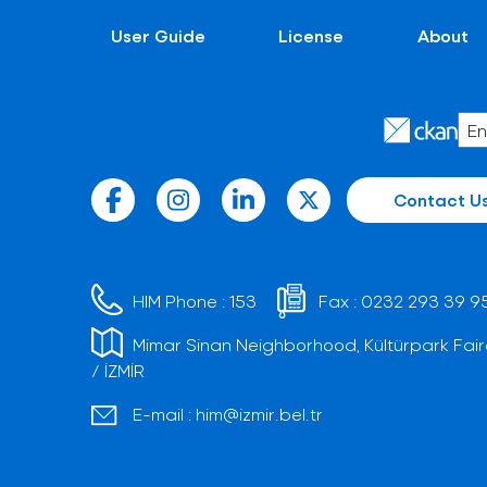
User Guide
License
About
Contact U
HIM Phone :
153
Fax :
0232 293 39 9
Mimar Sinan Neighborhood, Kültürpark Fair
/ İZMİR
E-mail :
him@izmir.bel.tr