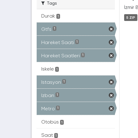
Tags
İzmir 
Durak
1
5 ZIP
Gtfs
1
Hareket Saati
1
Hareket Saatleri
1
Iskele
1
Istasyon
1
Izban
1
Metro
1
Otobüs
1
Saat
1