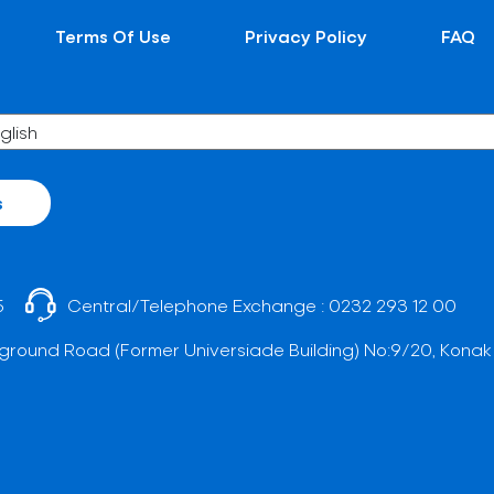
Terms Of Use
Privacy Policy
FAQ
s
5
Central/Telephone Exchange :
0232 293 12 00
ground Road (Former Universiade Building) No:9/20, Konak