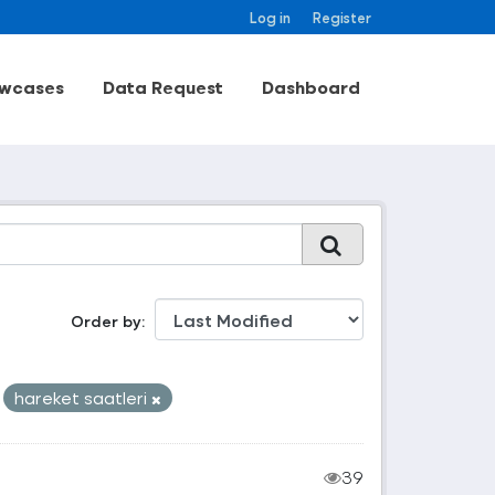
Log in
Register
wcases
Data Request
Dashboard
Order by
hareket saatleri
39