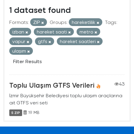
1 dataset found
Formats:
ZIP
Groups:
hareketlilik
Tags:
izban
hareket saati
metro
vapur
gtfs
hareket saatleri
ulaşım
Filter Results
Toplu Ulaşım GTFS Verileri
43
İzmir Büyükşehir Belediyesi toplu ulaşım araçlarına
ait GTFS veri seti
19 MB
5 ZIP