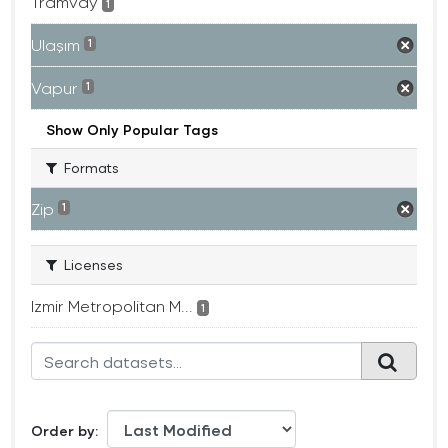
Tramvay
1
Ulaşım
1
Vapur
1
Show Only Popular Tags
Formats
Zip
1
Licenses
Izmir Metropolitan M...
1
Order by