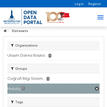
Log in
Register
Datasets
Organizations
Ulaşım Dairesi Başka...
1
Groups
Coğrafi Bilgi Sistem...
1
Mobility
1
Tags