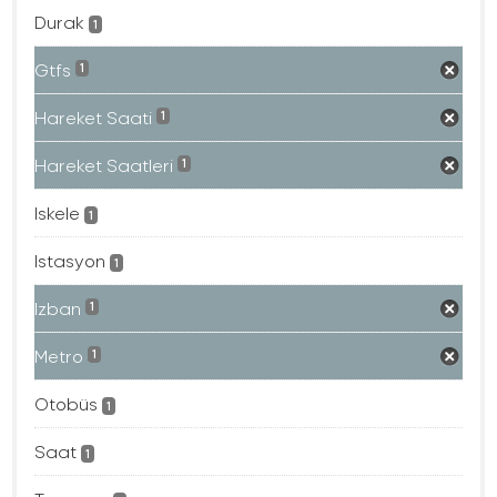
Durak
1
Gtfs
1
Hareket Saati
1
Hareket Saatleri
1
Iskele
1
Istasyon
1
Izban
1
Metro
1
Otobüs
1
Saat
1