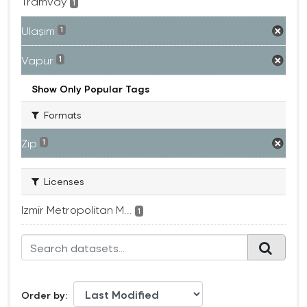
Tramvay
1
Ulaşım
1
Vapur
1
Show Only Popular Tags
Formats
Zip
1
Licenses
Izmir Metropolitan M...
1
Order by