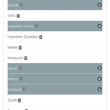
Durak
1
Gtfs
1
Hareket Saati
1
Hareket Saatleri
1
Iskele
1
Istasyon
1
Izban
1
Metro
1
Otobüs
1
Saat
1