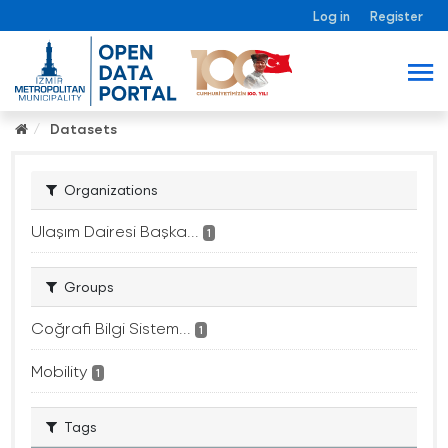
Log in
Register
Datasets
Organizations
Ulaşım Dairesi Başka...
1
Groups
Coğrafi Bilgi Sistem...
1
Mobility
1
Tags