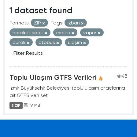
1 dataset found
Formats:
ZIP
Tags:
izban
hareket saati
metro
vapur
durak
otobüs
ulaşım
Filter Results
Toplu Ulaşım GTFS Verileri
43
İzmir Büyükşehir Belediyesi toplu ulaşım araçlarına
ait GTFS veri seti
19 MB
5 ZIP