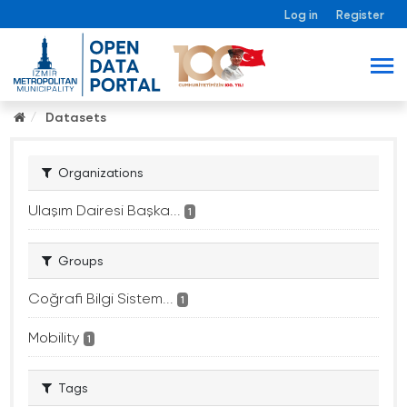
Log in
Register
Datasets
Organizations
Ulaşım Dairesi Başka...
1
Groups
Coğrafi Bilgi Sistem...
1
Mobility
1
Tags