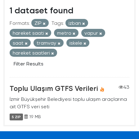
1 dataset found
Formats:
ZIP
Tags:
izban
hareket saati
metro
vapur
saat
tramvay
iskele
hareket saatleri
Filter Results
Toplu Ulaşım GTFS Verileri
43
İzmir Büyükşehir Belediyesi toplu ulaşım araçlarına
ait GTFS veri seti
19 MB
5 ZIP