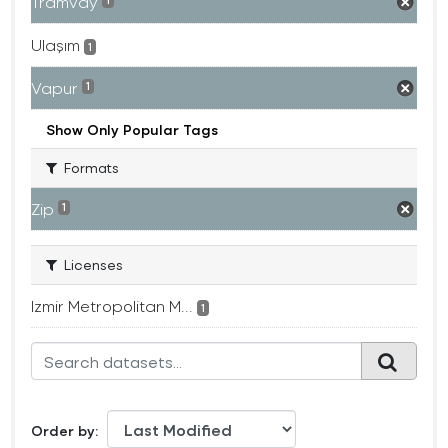
Tramvay
1
Ulaşım
1
Vapur
1
Show Only Popular Tags
Formats
Zip
1
Licenses
Izmir Metropolitan M...
1
Order by