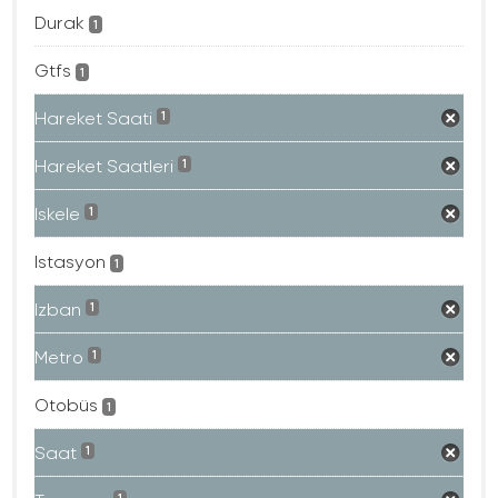
Durak
1
Gtfs
1
Hareket Saati
1
Hareket Saatleri
1
Iskele
1
Istasyon
1
Izban
1
Metro
1
Otobüs
1
Saat
1