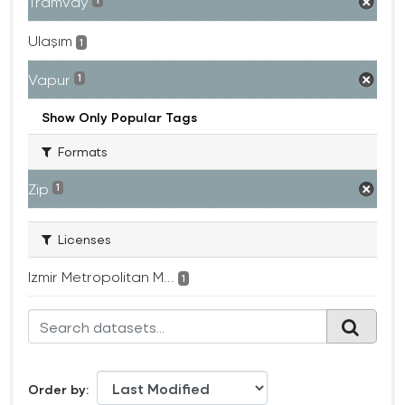
Tramvay
1
Ulaşım
1
Vapur
1
Show Only Popular Tags
Formats
Zip
1
Licenses
Izmir Metropolitan M...
1
Order by