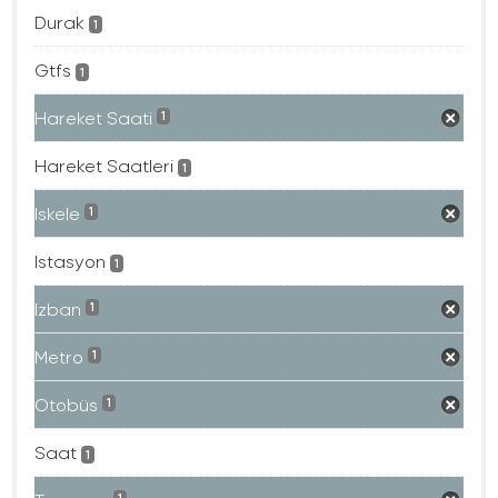
Durak
1
Gtfs
1
Hareket Saati
1
Hareket Saatleri
1
Iskele
1
Istasyon
1
Izban
1
Metro
1
Otobüs
1
Saat
1