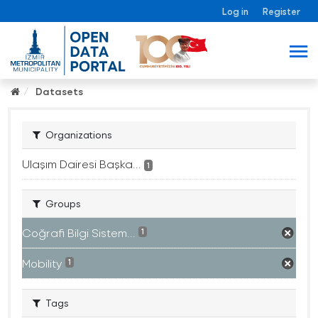
Log in
Register
Datasets
Organizations
Ulaşım Dairesi Başka...
1
Groups
Coğrafi Bilgi Sistem...
1
Mobility
1
Tags