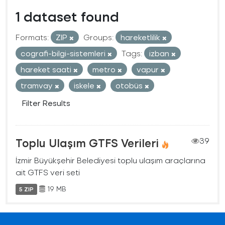
1 dataset found
Formats:
ZIP
Groups:
hareketlilik
cografi-bilgi-sistemleri
Tags:
izban
hareket saati
metro
vapur
tramvay
iskele
otobüs
Filter Results
Toplu Ulaşım GTFS Verileri
39
İzmir Büyükşehir Belediyesi toplu ulaşım araçlarına
ait GTFS veri seti
19 MB
5 ZIP