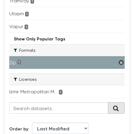
Tramvay
1
Ulaşım
1
Vapur
1
Show Only Popular Tags
Formats
Zip
1
Licenses
Izmir Metropolitan M...
1
Order by