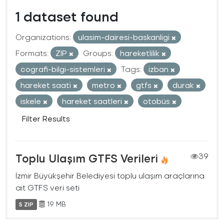
1 dataset found
Organizations:
ulasim-dairesi-baskanligi
Formats:
ZIP
Groups:
hareketlilik
cografi-bilgi-sistemleri
Tags:
izban
hareket saati
metro
gtfs
durak
iskele
hareket saatleri
otobüs
Filter Results
Toplu Ulaşım GTFS Verileri
39
İzmir Büyükşehir Belediyesi toplu ulaşım araçlarına
ait GTFS veri seti
19 MB
5 ZIP