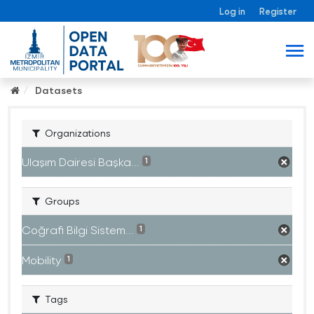
Log in
Register
Datasets
Organizations
Ulaşım Dairesi Başka...
1
Groups
Coğrafi Bilgi Sistem...
1
Mobility
1
Tags