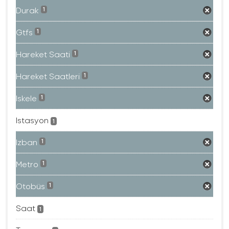
Durak
1
Gtfs
1
Hareket Saati
1
Hareket Saatleri
1
Iskele
1
Istasyon
1
Izban
1
Metro
1
Otobüs
1
Saat
1