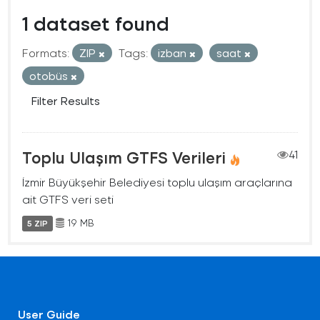
1 dataset found
Formats:
ZIP
Tags:
izban
saat
otobüs
Filter Results
Toplu Ulaşım GTFS Verileri
41
İzmir Büyükşehir Belediyesi toplu ulaşım araçlarına
ait GTFS veri seti
19 MB
5 ZIP
User Guide