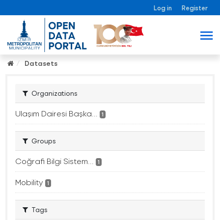
Log in
Register
Datasets
Organizations
Ulaşım Dairesi Başka...
1
Groups
Coğrafi Bilgi Sistem...
1
Mobility
1
Tags