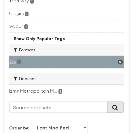
Tramvay
1
Ulaşım
1
Vapur
1
Show Only Popular Tags
Formats
Zip
1
Licenses
Izmir Metropolitan M...
1
Order by