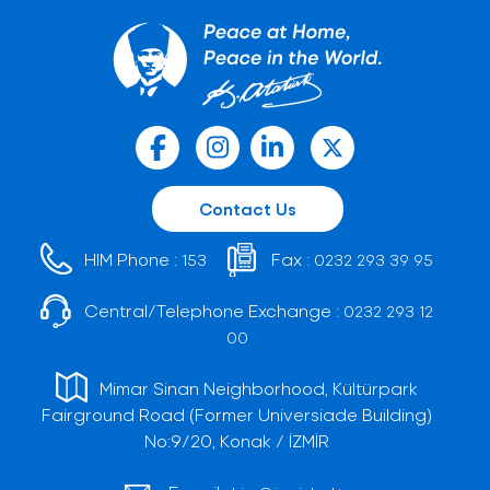
Contact Us
HIM Phone :
Fax :
153
0232 293 39 95
Central/Telephone Exchange :
0232 293 12
00
Mimar Sinan Neighborhood, Kültürpark
Fairground Road (Former Universiade Building)
No:9/20, Konak / İZMİR