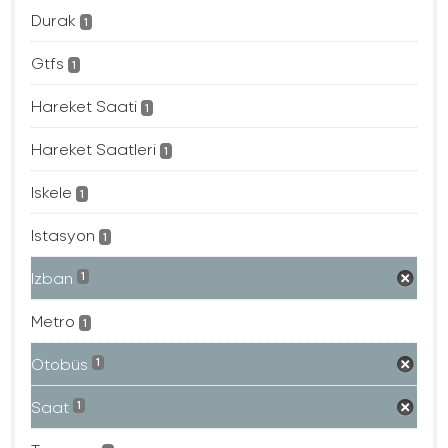
Durak
1
Gtfs
1
Hareket Saati
1
Hareket Saatleri
1
Iskele
1
Istasyon
1
Izban
1
Metro
1
Otobüs
1
Saat
1