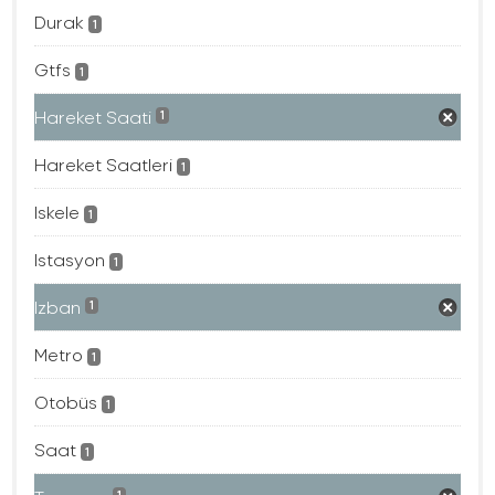
Durak
1
Gtfs
1
Hareket Saati
1
Hareket Saatleri
1
Iskele
1
Istasyon
1
Izban
1
Metro
1
Otobüs
1
Saat
1