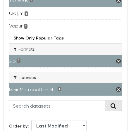
Tramvay
1
Ulaşım
1
Vapur
1
Show Only Popular Tags
Formats
Zip
1
Licenses
Izmir Metropolitan M...
1
Order by