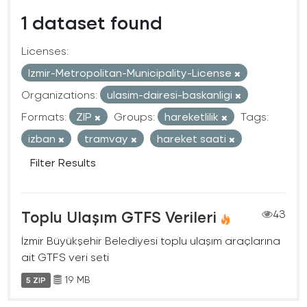
1 dataset found
Licenses:
Izmir-Metropolitan-Municipality-License
Organizations:
ulasim-dairesi-baskanligi
Formats:
ZIP
Groups:
hareketlilik
Tags:
izban
tramvay
hareket saati
Filter Results
Toplu Ulaşım GTFS Verileri
43
İzmir Büyükşehir Belediyesi toplu ulaşım araçlarına
ait GTFS veri seti
19 MB
5 ZIP