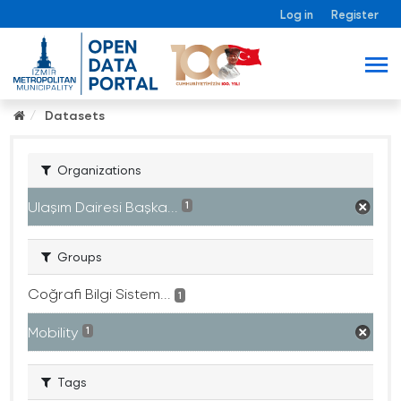
Log in
Register
Datasets
Organizations
Ulaşım Dairesi Başka...
1
Groups
Coğrafi Bilgi Sistem...
1
Mobility
1
Tags