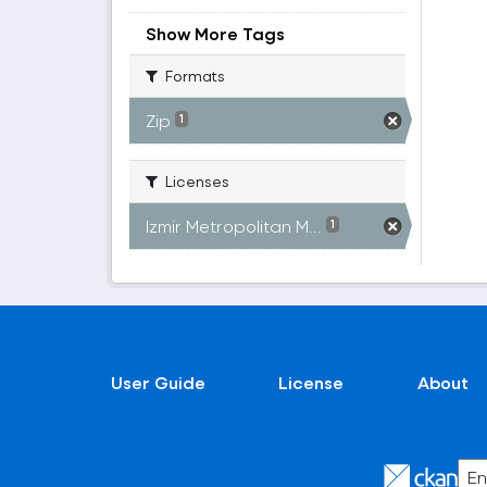
Show More Tags
Formats
Zip
1
Licenses
Izmir Metropolitan M...
1
User Guide
License
About