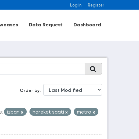
Log in
Register
wcases
Data Request
Dashboard
Order by
s:
izban
hareket saati
metro