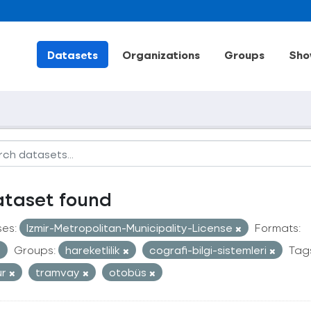
Datasets
Organizations
Groups
Sho
ataset found
ses:
Izmir-Metropolitan-Municipality-License
Formats:
Groups:
hareketlilik
cografi-bilgi-sistemleri
Tag
ur
tramvay
otobüs