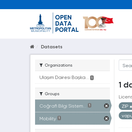
Datasets
Organizations
Ulaşım Dairesi Başka...
1
1 d
Groups
Licen
Coğrafi Bilgi Sistem...
ZIP
1
vap
Mobility
1