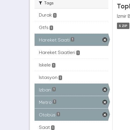
Tags
Topl
Durak
İzmir 
1
5 ZIP
Gtfs
1
Hareket Saati
1
Hareket Saatleri
1
Iskele
1
Istasyon
1
Izban
1
Metro
1
Otobüs
1
Saat
1