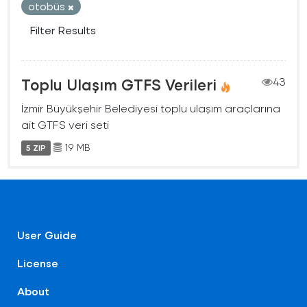
otobüs
Filter Results
Toplu Ulaşım GTFS Verileri
43
İzmir Büyükşehir Belediyesi toplu ulaşım araçlarına
ait GTFS veri seti
19 MB
5 ZIP
User Guide
License
About