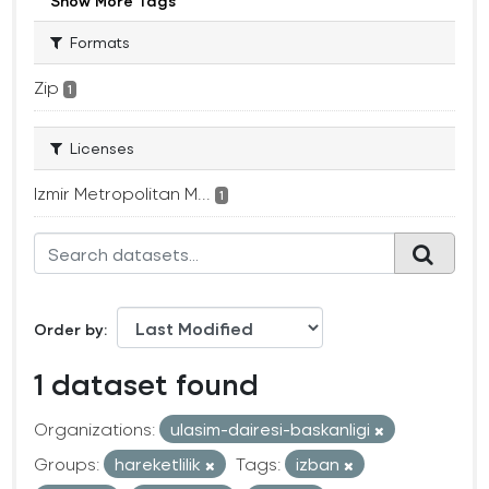
Show More Tags
Formats
Zip
1
Licenses
Izmir Metropolitan M...
1
Order by
1 dataset found
Organizations:
ulasim-dairesi-baskanligi
Groups:
hareketlilik
Tags:
izban