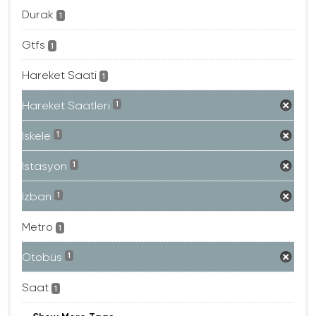
Durak
1
Gtfs
1
Hareket Saati
1
Hareket Saatleri
1
Iskele
1
Istasyon
1
Izban
1
Metro
1
Otobüs
1
Saat
1