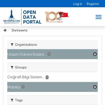
Log in
Register
Datasets
Organizations
Ulaşım Dairesi Başka...
1
Groups
Coğrafi Bilgi Sistem...
1
Mobility
1
Tags