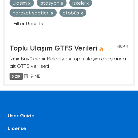
ulaşım
istasyon
iskele
hareket saatleri
otobüs
Filter Results
Toplu Ulaşım GTFS Verileri
39
İzmir Büyükşehir Belediyesi toplu ulaşım araçlarına
ait GTFS veri seti
19 MB
5 ZIP
User Guide
License