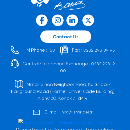
Contact Us
HIM Phone :
Fax :
153
0232 293 39 95
Central/Telephone Exchange :
0232 293 12
00
Mimar Sinan Neighborhood, Kültürpark
Fairground Road (Former Universiade Building)
No:9/20, Konak / İZMİR
E-mail :
him@izmir.bel.tr
Department of Information Technology