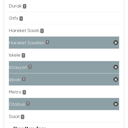
Durak
1
Gtfs
1
Hareket Saati
1
Hareket Saatleri
1
Iskele
1
Istasyon
1
Izban
1
Metro
1
Otobüs
1
Saat
1