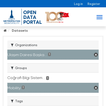
Log in
Register
Datasets
Organizations
Ulaşım Dairesi Başka...
1
Groups
Coğrafi Bilgi Sistem...
1
Mobility
1
Tags