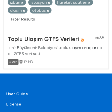
izban
istasyon
hareket saatleri
ulaşım
otobüs
Filter Results
Toplu Ulaşım GTFS Verileri
38
İzmir Büyükşehir Belediyesi toplu ulaşım araçlarına
ait GTFS veri seti
19 MB
5 ZIP
User Guide
License