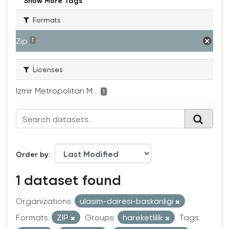
Show More Tags
Formats
Zip
1
Licenses
Izmir Metropolitan M...
1
Order by
1 dataset found
Organizations:
ulasim-dairesi-baskanligi
Formats:
ZIP
Groups:
hareketlilik
Tags: