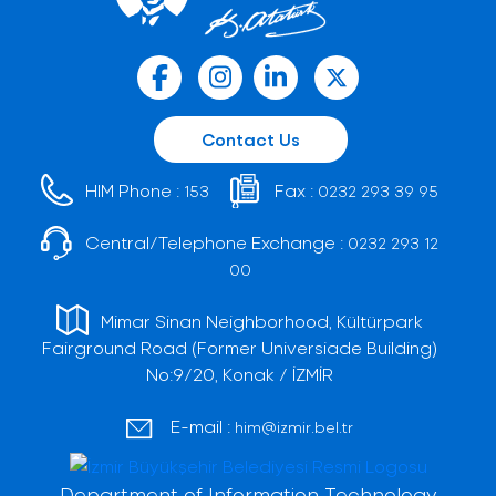
Contact Us
HIM Phone :
Fax :
153
0232 293 39 95
Central/Telephone Exchange :
0232 293 12
00
Mimar Sinan Neighborhood, Kültürpark
Fairground Road (Former Universiade Building)
No:9/20, Konak / İZMİR
E-mail :
him@izmir.bel.tr
Department of Information Technology