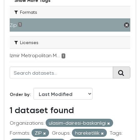
Show More Tags
Formats
Zip
1
Licenses
Izmir Metropolitan M...
1
Order by
1 dataset found
Organizations:
ulasim-dairesi-baskanligi
Formats:
ZIP
Groups:
hareketlilik
Tags: