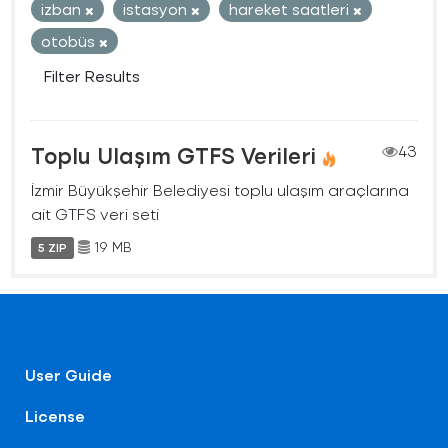
izban
istasyon
hareket saatleri
otobüs
Filter Results
Toplu Ulaşım GTFS Verileri
43
İzmir Büyükşehir Belediyesi toplu ulaşım araçlarına
ait GTFS veri seti
19 MB
5 ZIP
User Guide
License