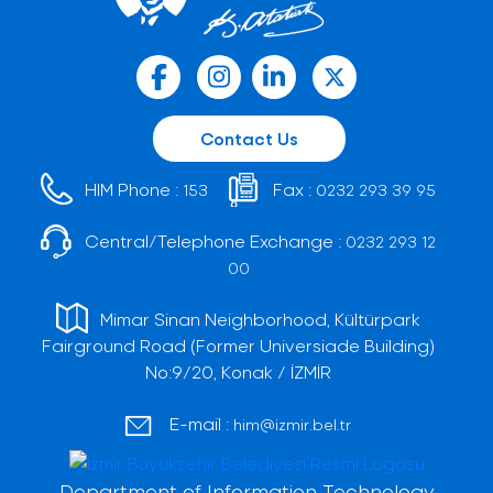
Contact Us
HIM Phone :
Fax :
153
0232 293 39 95
Central/Telephone Exchange :
0232 293 12
00
Mimar Sinan Neighborhood, Kültürpark
Fairground Road (Former Universiade Building)
No:9/20, Konak / İZMİR
E-mail :
him@izmir.bel.tr
Department of Information Technology