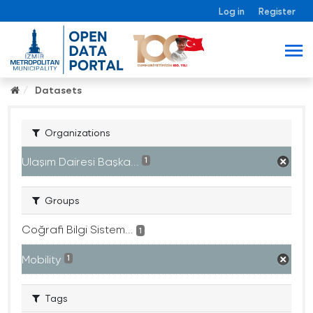
Log in
Register
Datasets
Organizations
Ulaşım Dairesi Başka...
1
Groups
Coğrafi Bilgi Sistem...
1
Mobility
1
Tags