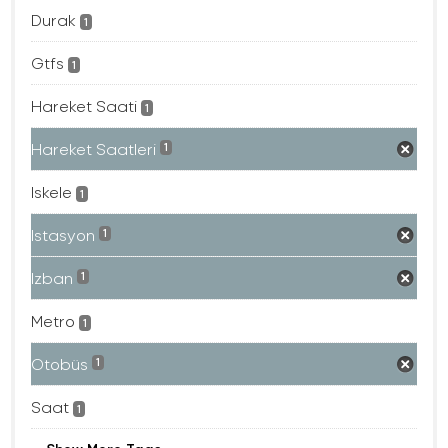
Durak
1
Gtfs
1
Hareket Saati
1
Hareket Saatleri
1
Iskele
1
Istasyon
1
Izban
1
Metro
1
Otobüs
1
Saat
1