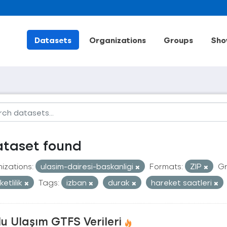
Datasets
Organizations
Groups
Sho
ataset found
izations:
ulasim-dairesi-baskanligi
Formats:
ZIP
Gr
etlilik
Tags:
izban
durak
hareket saatleri
u Ulaşım GTFS Verileri