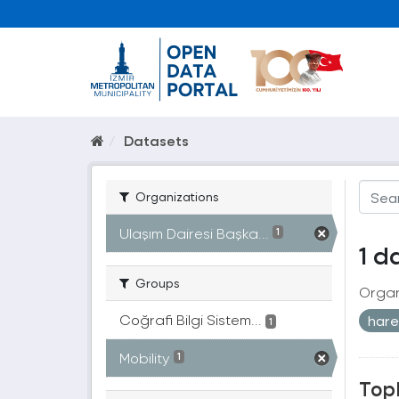
Datasets
Organizations
Ulaşım Dairesi Başka...
1
1 d
Groups
Organ
Coğrafi Bilgi Sistem...
harek
1
Mobility
1
Topl