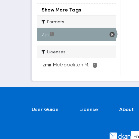
Show More Tags
Formats
Zip
1
Licenses
Izmir Metropolitan M...
1
User Guide
License
About