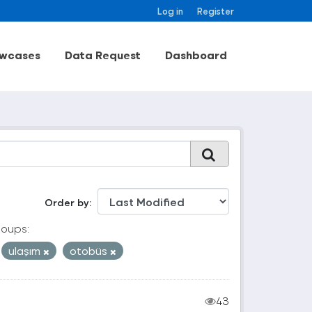
Log in
Register
wcases
Data Request
Dashboard
Order by
oups:
ulaşım
otobüs
43