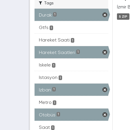
Tags
İzmir 
Durak
1
5 ZIP
Gtfs
1
Hareket Saati
1
Hareket Saatleri
1
Iskele
1
Istasyon
1
Izban
1
Metro
1
Otobüs
1
Saat
1