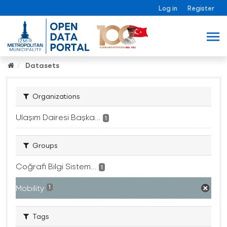
Log in
Register
Datasets
Organizations
Ulaşım Dairesi Başka...
1
Groups
Coğrafi Bilgi Sistem...
1
Mobility
1
Tags