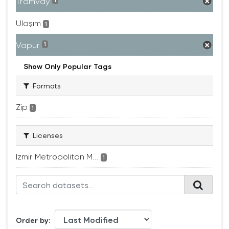
Tramvay
1
Ulaşım
1
Vapur
1
Show Only Popular Tags
Formats
Zip
1
Licenses
Izmir Metropolitan M...
1
Order by