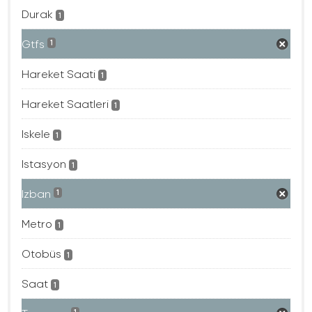
Durak
1
Gtfs
1
Hareket Saati
1
Hareket Saatleri
1
Iskele
1
Istasyon
1
Izban
1
Metro
1
Otobüs
1
Saat
1