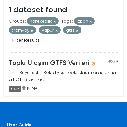
1 dataset found
Groups:
hareketlilik
Tags:
izban
tramvay
vapur
gtfs
Filter Results
Toplu Ulaşım GTFS Verileri
39
İzmir Büyükşehir Belediyesi toplu ulaşım araçlarına
ait GTFS veri seti
19 MB
5 ZIP
User Guide