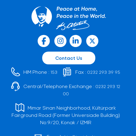
Contact Us
HIM Phone :
Fax :
153
0232 293 39 95
Central/Telephone Exchange :
0232 293 12
00
Mimar Sinan Neighborhood, Kültürpark
Fairground Road (Former Universiade Building)
No:9/20, Konak / İZMİR