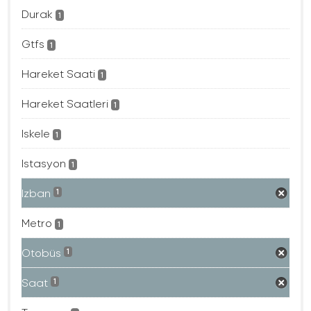
Durak
1
Gtfs
1
Hareket Saati
1
Hareket Saatleri
1
Iskele
1
Istasyon
1
Izban
1
Metro
1
Otobüs
1
Saat
1