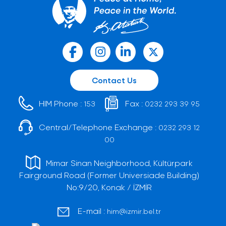
Contact Us
HIM Phone :
Fax :
153
0232 293 39 95
Central/Telephone Exchange :
0232 293 12
00
Mimar Sinan Neighborhood, Kültürpark
Fairground Road (Former Universiade Building)
No:9/20, Konak / İZMİR
E-mail :
him@izmir.bel.tr