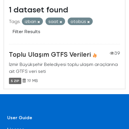
1 dataset found
Tags:
izban
saat
otobüs
Filter Results
Toplu Ulaşım GTFS Verileri
39
İzmir Büyükşehir Belediyesi toplu ulaşım araçlarına
ait GTFS veri seti
19 MB
5 ZIP
User Guide