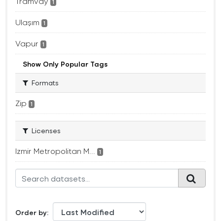
Tramvay
1
Ulaşım
1
Vapur
1
Show Only Popular Tags
Formats
Zip
1
Licenses
Izmir Metropolitan M...
1
Order by