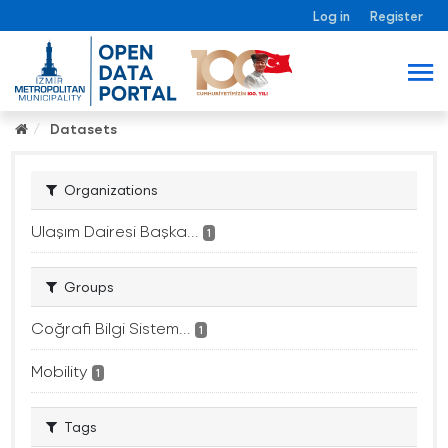
Log in
Register
Datasets
Organizations
Ulaşım Dairesi Başka...
1
Groups
Coğrafi Bilgi Sistem...
1
Mobility
1
Tags