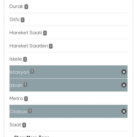
Durak
1
Gtfs
1
Hareket Saati
1
Hareket Saatleri
1
Iskele
1
Istasyon
1
Izban
1
Metro
1
Otobüs
1
Saat
1