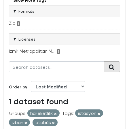
Show More Tags
Formats
Zip
1
Licenses
Izmir Metropolitan M...
1
Order by
1 dataset found
Groups:
hareketlilik
Tags:
istasyon
izban
otobüs