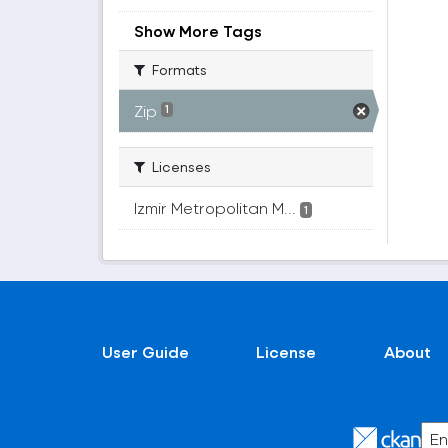
Show More Tags
Formats
Zip
1
Licenses
Izmir Metropolitan M...
1
User Guide
License
About