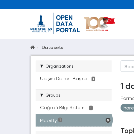
Datasets
Organizations
Ulaşım Dairesi Başka...
1
1 d
Groups
Forma
Coğrafi Bilgi Sistem...
hare
1
Mobility
1
Topl