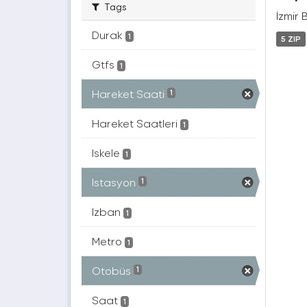
Tags
İzmir 
Durak
1
5 ZIP
Gtfs
1
Hareket Saati
1
Hareket Saatleri
1
Iskele
1
Istasyon
1
Izban
1
Metro
1
Otobüs
1
Saat
1