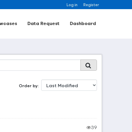
Log in
Register
wcases
Data Request
Dashboard
Order by
39