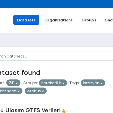
Datasets
Organizations
Groups
Sho
ataset found
ts:
ZIP
Groups:
hareketlilik
Tags:
istasyon
ket saati
otobüs
u Ulaşım GTFS Verileri