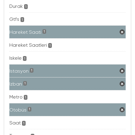
Durak
1
Gtfs
1
Hareket Saati
1
Hareket Saatleri
1
Iskele
1
Istasyon
1
Izban
1
Metro
1
Otobüs
1
Saat
1