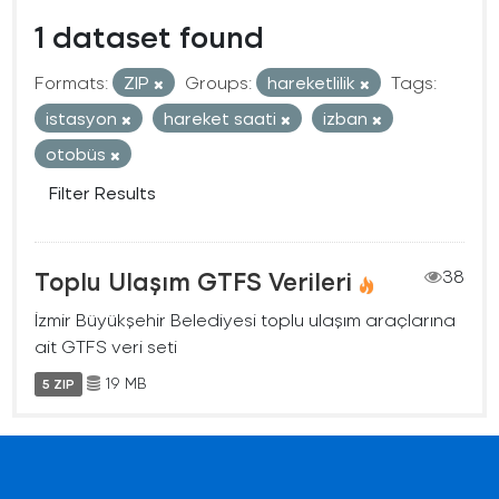
1 dataset found
Formats:
ZIP
Groups:
hareketlilik
Tags:
istasyon
hareket saati
izban
otobüs
Filter Results
Toplu Ulaşım GTFS Verileri
38
İzmir Büyükşehir Belediyesi toplu ulaşım araçlarına
ait GTFS veri seti
19 MB
5 ZIP