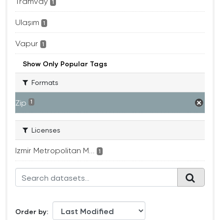
Tramvay
1
Ulaşım
1
Vapur
1
Show Only Popular Tags
Formats
Zip
1
Licenses
Izmir Metropolitan M...
1
Order by