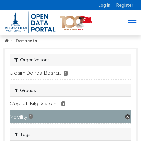
Log in
Register
Datasets
Organizations
Ulaşım Dairesi Başka...
1
Groups
Coğrafi Bilgi Sistem...
1
Mobility
1
Tags