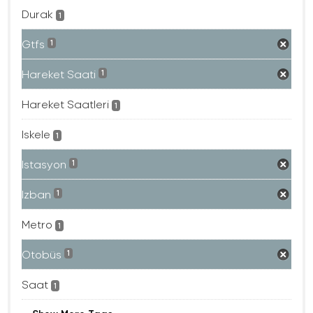
Durak
1
Gtfs
1
Hareket Saati
1
Hareket Saatleri
1
Iskele
1
Istasyon
1
Izban
1
Metro
1
Otobüs
1
Saat
1