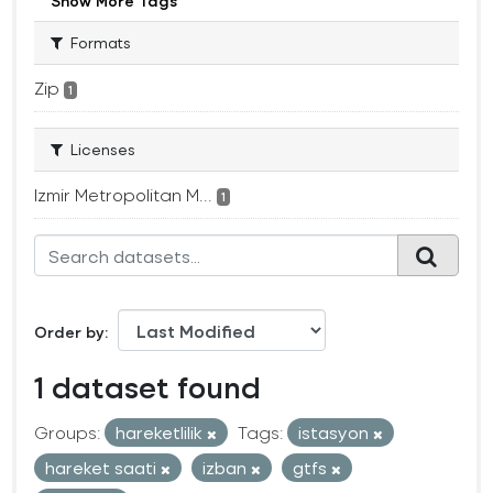
Show More Tags
Formats
Zip
1
Licenses
Izmir Metropolitan M...
1
Order by
1 dataset found
Groups:
hareketlilik
Tags:
istasyon
hareket saati
izban
gtfs