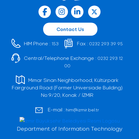
Contact Us
HIM Phone :
Fax :
153
0232 293 39 95
Central/Telephone Exchange :
0232 293 12
00
Mimar Sinan Neighborhood, Kültürpark
Fairground Road (Former Universiade Building)
No:9/20, Konak / İZMİR
E-mail :
him@izmir.bel.tr
Department of Information Technology