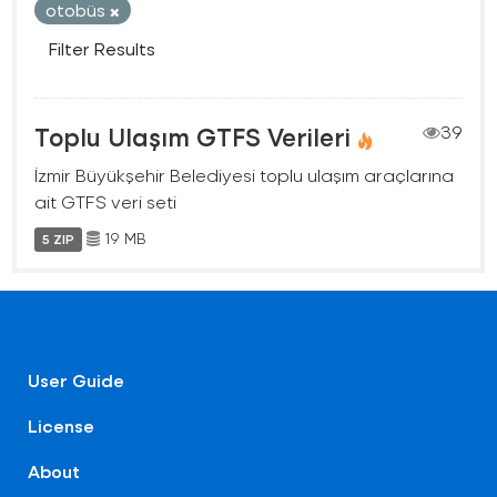
otobüs
Filter Results
Toplu Ulaşım GTFS Verileri
39
İzmir Büyükşehir Belediyesi toplu ulaşım araçlarına
ait GTFS veri seti
19 MB
5 ZIP
User Guide
License
About