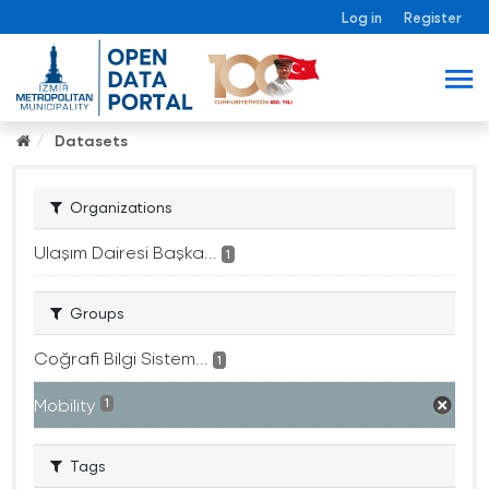
Log in
Register
Datasets
Organizations
Ulaşım Dairesi Başka...
1
Groups
Coğrafi Bilgi Sistem...
1
Mobility
1
Tags