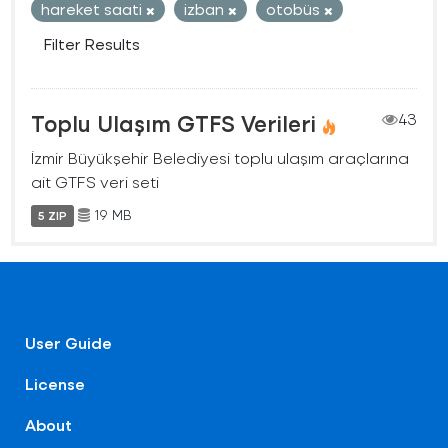
hareket saati
izban
otobüs
Filter Results
Toplu Ulaşım GTFS Verileri
43
İzmir Büyükşehir Belediyesi toplu ulaşım araçlarına
ait GTFS veri seti
19 MB
5 ZIP
User Guide
License
About