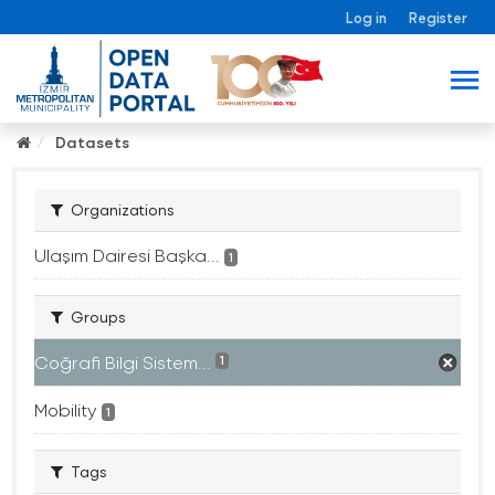
Log in
Register
Datasets
Organizations
Ulaşım Dairesi Başka...
1
Groups
Coğrafi Bilgi Sistem...
1
Mobility
1
Tags