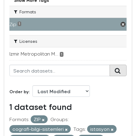
Show More Tags
Formats
Zip
1
Licenses
Izmir Metropolitan M...
1
Order by
1 dataset found
Formats:
ZIP
Groups:
cografi-bilgi-sistemleri
Tags:
istasyon