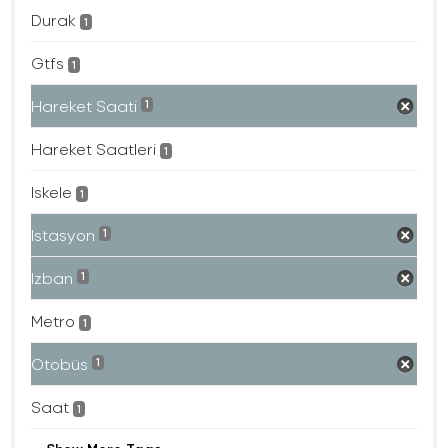
Durak
1
Gtfs
1
Hareket Saati
1
Hareket Saatleri
1
Iskele
1
Istasyon
1
Izban
1
Metro
1
Otobüs
1
Saat
1