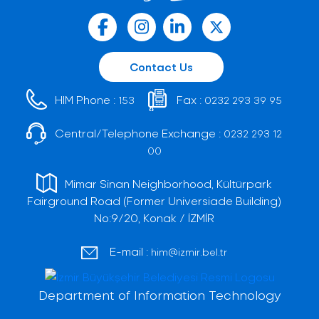
Contact Us
HIM Phone :
Fax :
153
0232 293 39 95
Central/Telephone Exchange :
0232 293 12
00
Mimar Sinan Neighborhood, Kültürpark
Fairground Road (Former Universiade Building)
No:9/20, Konak / İZMİR
E-mail :
him@izmir.bel.tr
Department of Information Technology