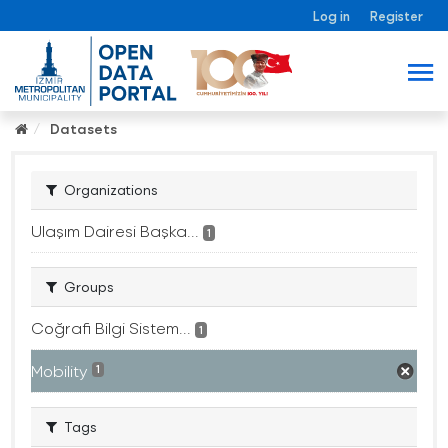
Log in
Register
Datasets
Organizations
Ulaşım Dairesi Başka...
1
Groups
Coğrafi Bilgi Sistem...
1
Mobility
1
Tags