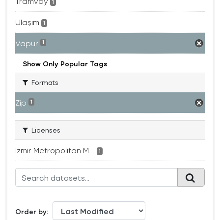
Tramvay
1
Ulaşım
1
Vapur
1
Show Only Popular Tags
Formats
Zip
1
Licenses
Izmir Metropolitan M...
1
Order by