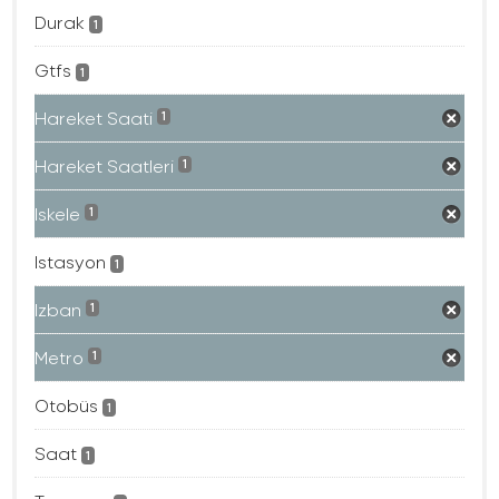
Durak
1
Gtfs
1
Hareket Saati
1
Hareket Saatleri
1
Iskele
1
Istasyon
1
Izban
1
Metro
1
Otobüs
1
Saat
1