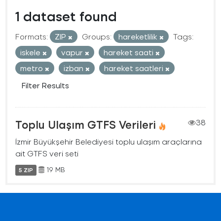
1 dataset found
Formats:
ZIP
Groups:
hareketlilik
Tags:
iskele
vapur
hareket saati
metro
izban
hareket saatleri
Filter Results
Toplu Ulaşım GTFS Verileri
38
İzmir Büyükşehir Belediyesi toplu ulaşım araçlarına
ait GTFS veri seti
19 MB
5 ZIP