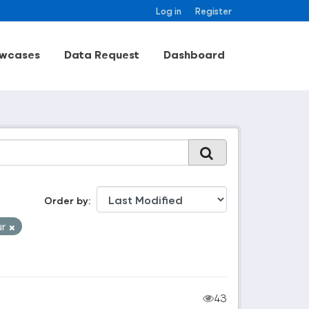
Log in
Register
wcases
Data Request
Dashboard
Order by
ur
43