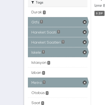
Tags
İzmir 
Durak
1
5 ZIP
Gtfs
1
Hareket Saati
1
Hareket Saatleri
1
Iskele
1
Istasyon
1
Izban
1
Metro
1
Otobüs
1
Saat
1