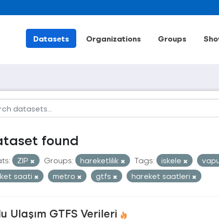
Datasets
Organizations
Groups
Sho
ataset found
ts:
ZIP
Groups:
hareketlilik
Tags:
iskele
vap
ket saati
metro
gtfs
hareket saatleri
u Ulaşım GTFS Verileri