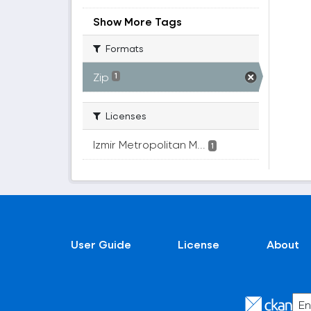
Show More Tags
Formats
Zip
1
Licenses
Izmir Metropolitan M...
1
User Guide
License
About