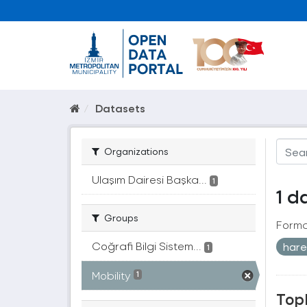
Datasets
Organizations
Ulaşım Dairesi Başka...
1
1 d
Groups
Forma
Coğrafi Bilgi Sistem...
hare
1
Mobility
1
Topl