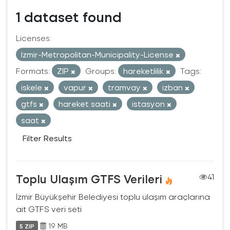
1 dataset found
Licenses:
Izmir-Metropolitan-Municipality-License
Formats:
ZIP
Groups:
hareketlilik
Tags:
iskele
vapur
tramvay
izban
gtfs
hareket saati
istasyon
saat
Filter Results
Toplu Ulaşım GTFS Verileri
41
İzmir Büyükşehir Belediyesi toplu ulaşım araçlarına
ait GTFS veri seti
19 MB
5 ZIP