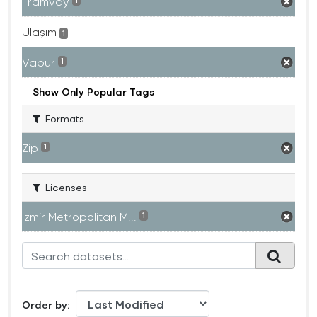
Tramvay
1
Ulaşım
1
Vapur
1
Show Only Popular Tags
Formats
Zip
1
Licenses
Izmir Metropolitan M...
1
Order by