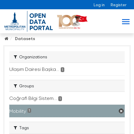
Log in
Register
Datasets
Organizations
Ulaşım Dairesi Başka...
1
Groups
Coğrafi Bilgi Sistem...
1
Mobility
1
Tags