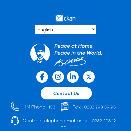
Contact Us
HIM Phone :
Fax :
153
0232 293 39 95
Central/Telephone Exchange :
0232 293 12
00