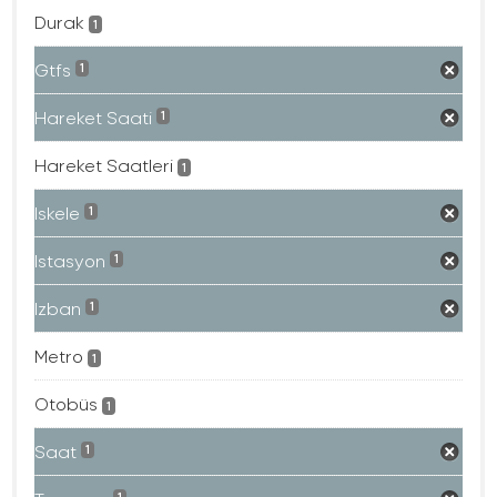
Durak
1
Gtfs
1
Hareket Saati
1
Hareket Saatleri
1
Iskele
1
Istasyon
1
Izban
1
Metro
1
Otobüs
1
Saat
1