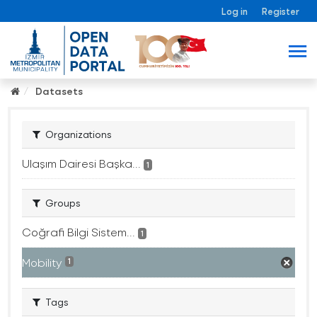
Log in
Register
Datasets
Organizations
Ulaşım Dairesi Başka...
1
Groups
Coğrafi Bilgi Sistem...
1
Mobility
1
Tags