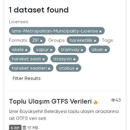
1 dataset found
Licenses:
Izmir-Metropolitan-Municipality-License
Formats:
ZIP
Groups:
hareketlilik
Tags:
iskele
vapur
tramvay
izban
hareket saati
istasyon
hareket saatleri
otobüs
Filter Results
Toplu Ulaşım GTFS Verileri
43
İzmir Büyükşehir Belediyesi toplu ulaşım araçlarına
ait GTFS veri seti
19 MB
5 ZIP