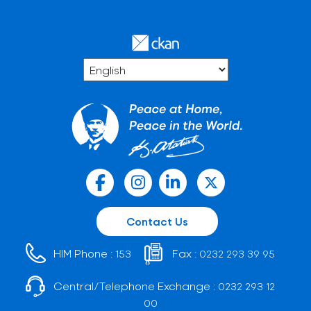
Contact Us
HIM Phone :
Fax :
153
0232 293 39 95
Central/Telephone Exchange :
0232 293 12
00