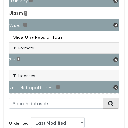
Tramvay
1
Ulaşım
1
Vapur
1
Show Only Popular Tags
Formats
Zip
1
Licenses
Izmir Metropolitan M...
1
Order by