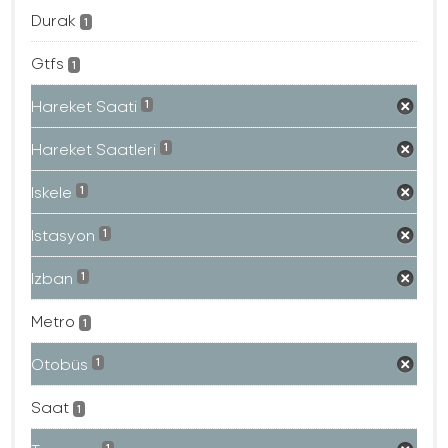
Durak
1
Gtfs
1
Hareket Saati
1
Hareket Saatleri
1
Iskele
1
Istasyon
1
Izban
1
Metro
1
Otobüs
1
Saat
1