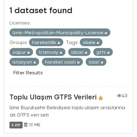
1 dataset found
Licenses:
Izmir-Metropolitan-Municipality-License
Groups:
hareketlilik
Tags:
iskele
vapur
tramvay
izban
gtfs
istasyon
hareket saati
saat
Filter Results
Toplu Ulaşım GTFS Verileri
43
İzmir Büyükşehir Belediyesi toplu ulaşım araçlarına
ait GTFS veri seti
19 MB
5 ZIP