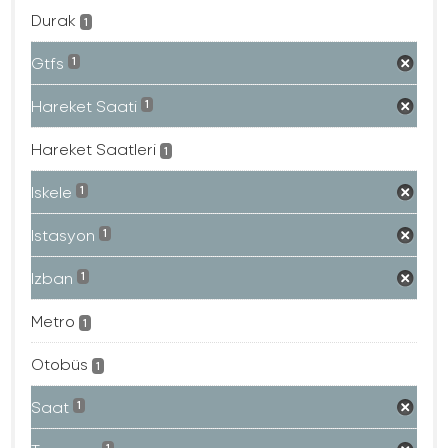
Durak
1
Gtfs
1
Hareket Saati
1
Hareket Saatleri
1
Iskele
1
Istasyon
1
Izban
1
Metro
1
Otobüs
1
Saat
1