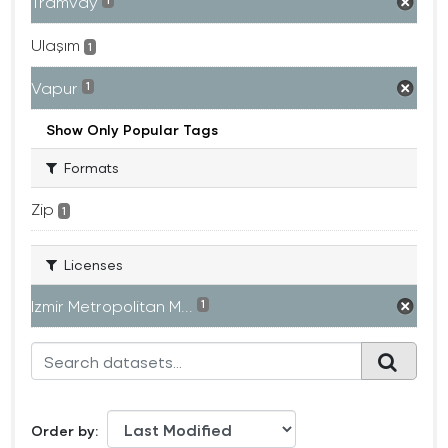
Tramvay
1
Ulaşım
1
Vapur
1
Show Only Popular Tags
Formats
Zip
1
Licenses
Izmir Metropolitan M...
1
Order by