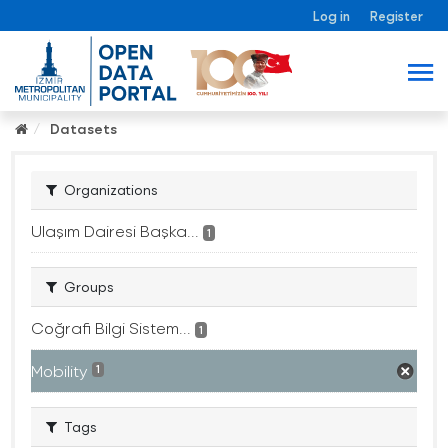
Log in
Register
Datasets
Organizations
Ulaşım Dairesi Başka...
1
Groups
Coğrafi Bilgi Sistem...
1
Mobility
1
Tags