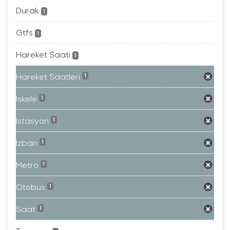
Durak
1
Gtfs
1
Hareket Saati
1
Hareket Saatleri
1
Iskele
1
Istasyon
1
Izban
1
Metro
1
Otobüs
1
Saat
1