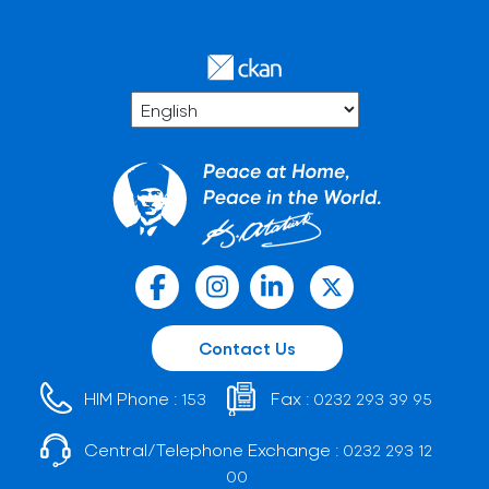
Contact Us
HIM Phone :
Fax :
153
0232 293 39 95
Central/Telephone Exchange :
0232 293 12
00