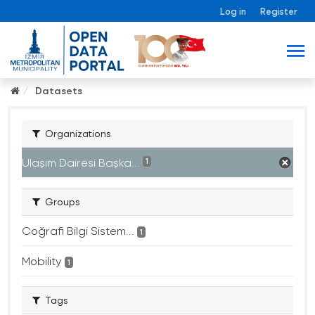
Log in
Register
Datasets
Organizations
Ulaşım Dairesi Başka...
1
Groups
Coğrafi Bilgi Sistem...
1
Mobility
1
Tags