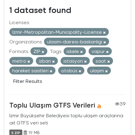
1 dataset found
Licenses:
Izmir-Metropolitan-Municipality-License
Organizations:
ulasim-dairesi-baskanligi
Formats:
ZIP
Tags:
iskele
vapur
metro
izban
istasyon
saat
hareket saatleri
otobüs
ulaşım
Filter Results
Toplu Ulaşım GTFS Verileri
39
İzmir Büyükşehir Belediyesi toplu ulaşım araçlarına
ait GTFS veri seti
19 MB
5 ZIP