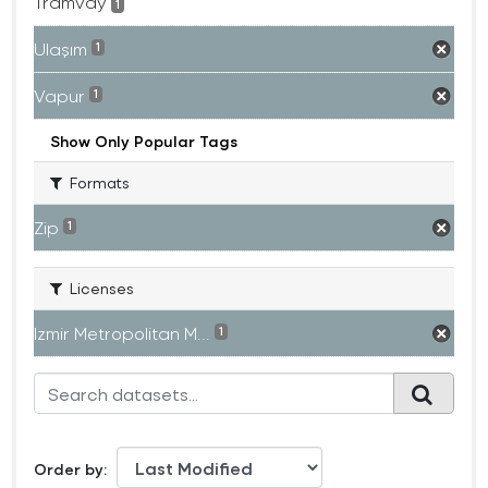
Tramvay
1
Ulaşım
1
Vapur
1
Show Only Popular Tags
Formats
Zip
1
Licenses
Izmir Metropolitan M...
1
Order by