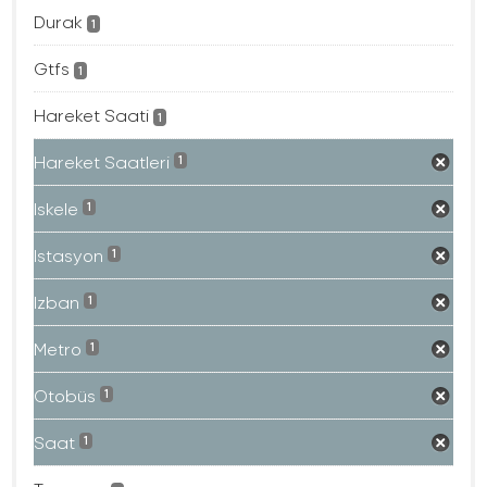
Durak
1
Gtfs
1
Hareket Saati
1
Hareket Saatleri
1
Iskele
1
Istasyon
1
Izban
1
Metro
1
Otobüs
1
Saat
1