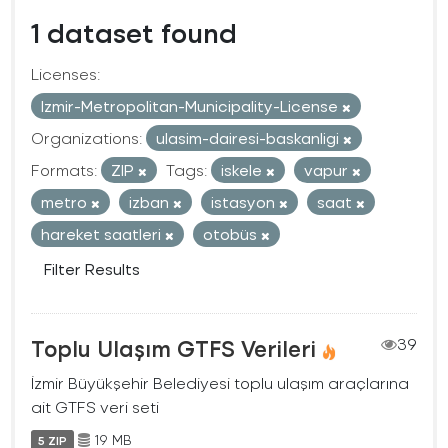
1 dataset found
Licenses:
Izmir-Metropolitan-Municipality-License
Organizations:
ulasim-dairesi-baskanligi
Formats:
ZIP
Tags:
iskele
vapur
metro
izban
istasyon
saat
hareket saatleri
otobüs
Filter Results
Toplu Ulaşım GTFS Verileri
39
İzmir Büyükşehir Belediyesi toplu ulaşım araçlarına
ait GTFS veri seti
19 MB
5 ZIP