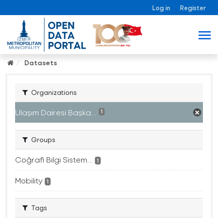
Log in
Register
Datasets
Organizations
Ulaşım Dairesi Başka...
1
Groups
Coğrafi Bilgi Sistem...
1
Mobility
1
Tags