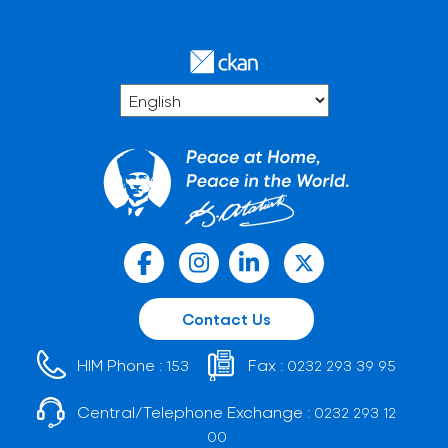
Contact Us
HIM Phone :
Fax :
153
0232 293 39 95
Central/Telephone Exchange :
0232 293 12
00