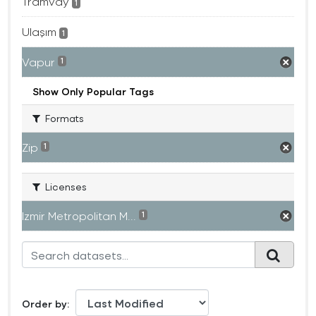
Tramvay
1
Ulaşım
1
Vapur
1
Show Only Popular Tags
Formats
Zip
1
Licenses
Izmir Metropolitan M...
1
Order by