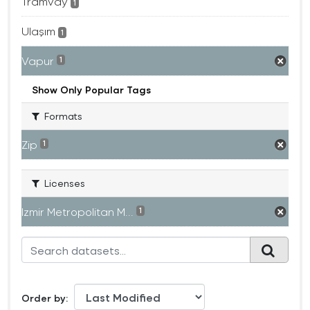
Tramvay
1
Ulaşım
1
Vapur
1
Show Only Popular Tags
Formats
Zip
1
Licenses
Izmir Metropolitan M...
1
Order by