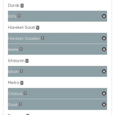
Durak
1
Gtfs
1
Hareket Saati
1
Hareket Saatleri
1
Iskele
1
Istasyon
1
Izban
1
Metro
1
Otobüs
1
Saat
1