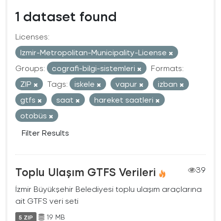
1 dataset found
Licenses:
Izmir-Metropolitan-Municipality-License
Groups:
cografi-bilgi-sistemleri
Formats:
ZIP
Tags:
iskele
vapur
izban
gtfs
saat
hareket saatleri
otobüs
Filter Results
Toplu Ulaşım GTFS Verileri
39
İzmir Büyükşehir Belediyesi toplu ulaşım araçlarına
ait GTFS veri seti
19 MB
5 ZIP