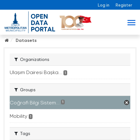
Log in
Register
Datasets
Organizations
Ulaşım Dairesi Başka...
1
Groups
Coğrafi Bilgi Sistem...
1
Mobility
1
Tags