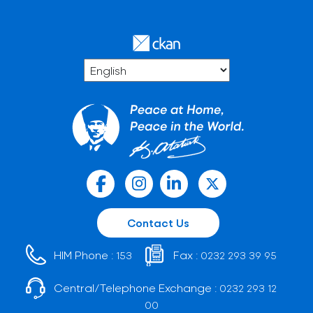
Contact Us
HIM Phone :
Fax :
153
0232 293 39 95
Central/Telephone Exchange :
0232 293 12
00