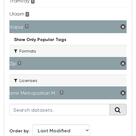
Tramvay
1
Ulaşım
1
Vapur
1
Show Only Popular Tags
Formats
Zip
1
Licenses
Izmir Metropolitan M...
1
Order by