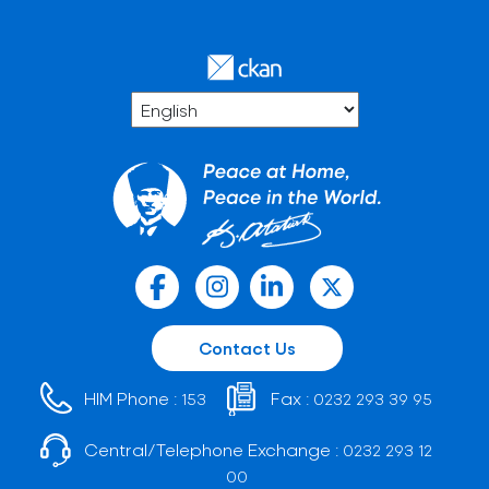
Contact Us
HIM Phone :
Fax :
153
0232 293 39 95
Central/Telephone Exchange :
0232 293 12
00