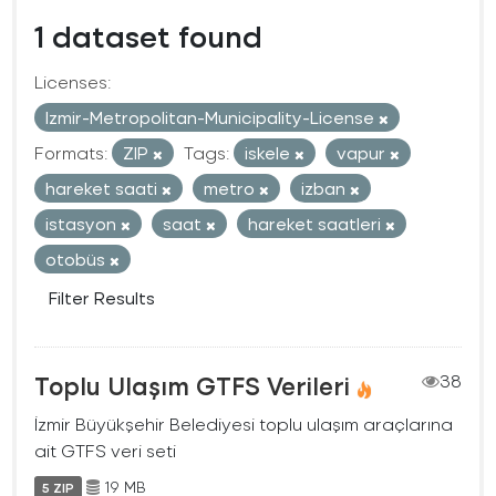
1 dataset found
Licenses:
Izmir-Metropolitan-Municipality-License
Formats:
ZIP
Tags:
iskele
vapur
hareket saati
metro
izban
istasyon
saat
hareket saatleri
otobüs
Filter Results
Toplu Ulaşım GTFS Verileri
38
İzmir Büyükşehir Belediyesi toplu ulaşım araçlarına
ait GTFS veri seti
19 MB
5 ZIP