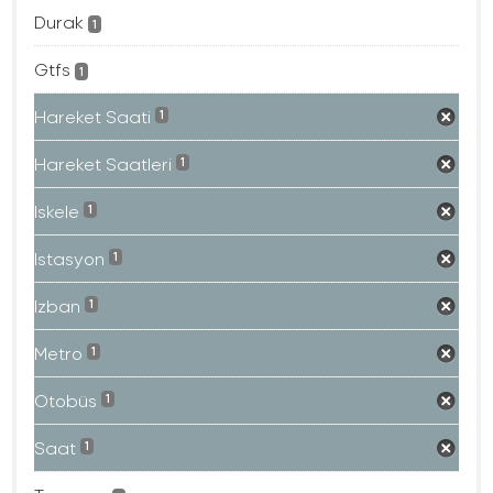
Durak
1
Gtfs
1
Hareket Saati
1
Hareket Saatleri
1
Iskele
1
Istasyon
1
Izban
1
Metro
1
Otobüs
1
Saat
1