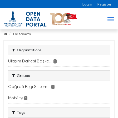
Log in
Register
Datasets
Organizations
Ulaşım Dairesi Başka...
1
Groups
Coğrafi Bilgi Sistem...
1
Mobility
1
Tags