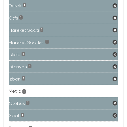
Durak
1
Gtfs
1
Hareket Saati
1
Hareket Saatleri
1
Iskele
1
Istasyon
1
Izban
1
Metro
1
Otobüs
1
Saat
1