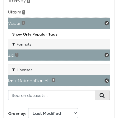
Tramvay
1
Ulaşım
1
Vapur
1
Show Only Popular Tags
Formats
Zip
1
Licenses
Izmir Metropolitan M...
1
Order by