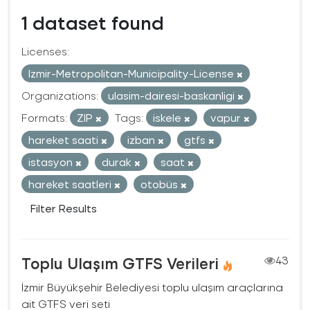
1 dataset found
Licenses:
Izmir-Metropolitan-Municipality-License
Organizations:
ulasim-dairesi-baskanligi
Formats:
ZIP
Tags:
iskele
vapur
hareket saati
izban
gtfs
istasyon
durak
saat
hareket saatleri
otobüs
Filter Results
Toplu Ulaşım GTFS Verileri
43
İzmir Büyükşehir Belediyesi toplu ulaşım araçlarına
ait GTFS veri seti