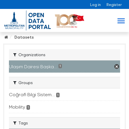
Log in
Register
Datasets
Organizations
Ulaşım Dairesi Başka...
1
Groups
Coğrafi Bilgi Sistem...
1
Mobility
1
Tags