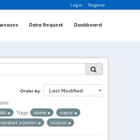
Log in
Register
wcases
Data Request
Dashboard
Order by
ons:
ilik
Tags:
iskele
vapur
hareket saatleri
otobüs