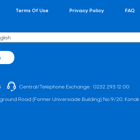
Terms Of Use
Privacy Policy
FAQ
s
5
Central/Telephone Exchange :
0232 293 12 00
ground Road (Former Universiade Building) No:9/20, Konak