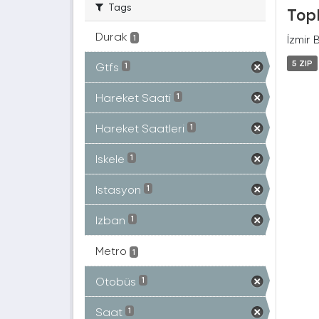
Tags
Topl
Durak
İzmir 
1
5 ZIP
Gtfs
1
Hareket Saati
1
Hareket Saatleri
1
Iskele
1
Istasyon
1
Izban
1
Metro
1
Otobüs
1
Saat
1