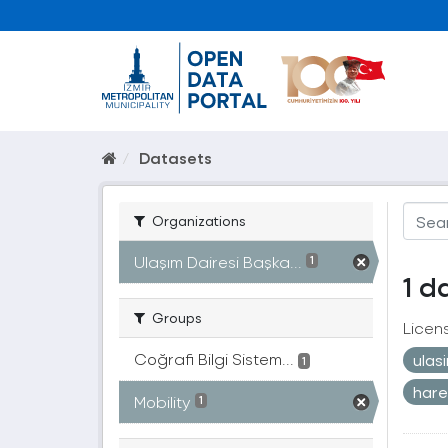
Datasets
Organizations
Ulaşım Dairesi Başka...
1
1 d
Groups
Licen
Coğrafi Bilgi Sistem...
ulas
1
hare
Mobility
1