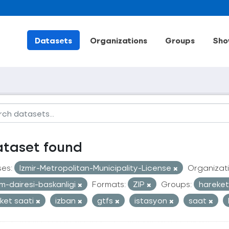
Datasets
Organizations
Groups
Sho
ataset found
ses:
Izmir-Metropolitan-Municipality-License
Organizati
im-dairesi-baskanligi
Formats:
ZIP
Groups:
hareketl
ket saati
izban
gtfs
istasyon
saat