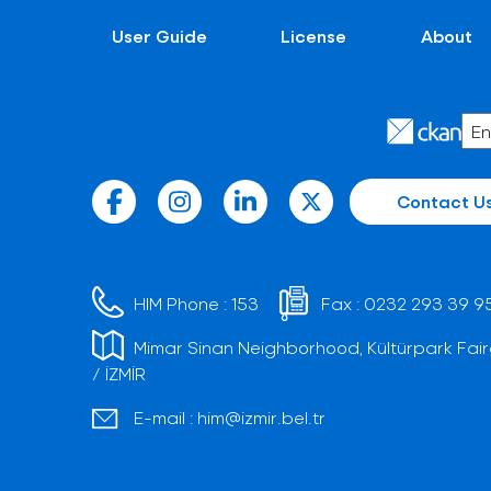
User Guide
License
About
Contact U
HIM Phone :
153
Fax :
0232 293 39 9
Mimar Sinan Neighborhood, Kültürpark Fair
/ İZMİR
E-mail :
him@izmir.bel.tr