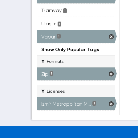
Tramvay
1
Ulaşım
1
Vapur
1
Show Only Popular Tags
Formats
Zip
1
Licenses
Izmir Metropolitan M...
1