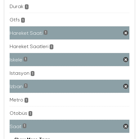
Durak
1
Gtfs
1
Hareket Saati
1
Hareket Saatleri
1
Iskele
1
Istasyon
1
Izban
1
Metro
1
Otobüs
1
Saat
1