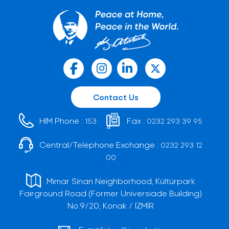
Contact Us
HIM Phone :
Fax :
153
0232 293 39 95
Central/Telephone Exchange :
0232 293 12
00
Mimar Sinan Neighborhood, Kültürpark
Fairground Road (Former Universiade Building)
No:9/20, Konak / İZMİR