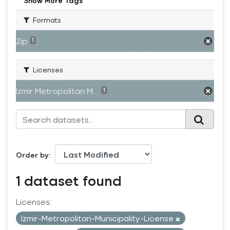
Show More Tags
Formats
Zip
1
Licenses
Izmir Metropolitan M...
1
Order by
1 dataset found
Licenses:
Izmir-Metropolitan-Municipality-License