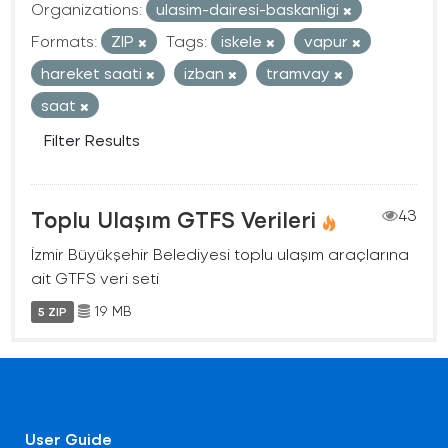
Organizations:
ulasim-dairesi-baskanligi
Formats:
ZIP
Tags:
iskele
vapur
hareket saati
izban
tramvay
saat
Filter Results
Toplu Ulaşım GTFS Verileri
43
İzmir Büyükşehir Belediyesi toplu ulaşım araçlarına
ait GTFS veri seti
19 MB
5 ZIP
User Guide