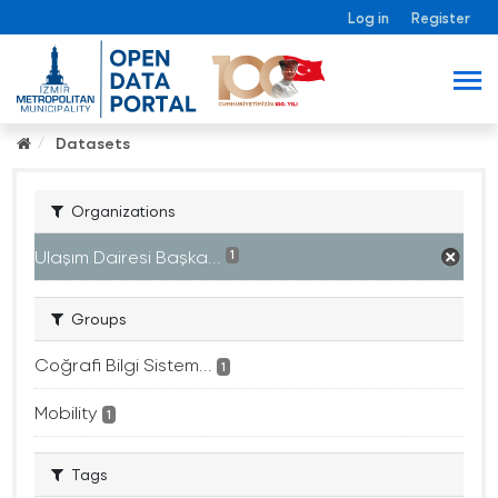
Log in
Register
Datasets
Organizations
Ulaşım Dairesi Başka...
1
Groups
Coğrafi Bilgi Sistem...
1
Mobility
1
Tags