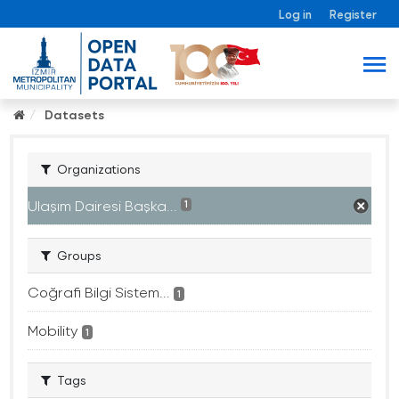
Log in
Register
Datasets
Organizations
Ulaşım Dairesi Başka...
1
Groups
Coğrafi Bilgi Sistem...
1
Mobility
1
Tags