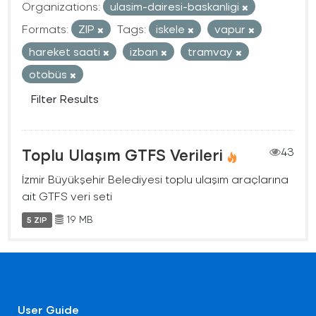
Organizations:
ulasim-dairesi-baskanligi
Formats:
ZIP
Tags:
iskele
vapur
hareket saati
izban
tramvay
otobüs
Filter Results
Toplu Ulaşım GTFS Verileri
43
İzmir Büyükşehir Belediyesi toplu ulaşım araçlarına
ait GTFS veri seti
19 MB
5 ZIP
User Guide