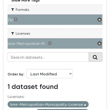
Show More Tags
Formats
Zip
1
Licenses
Izmir Metropolitan M...
1
Order by
1 dataset found
Licenses:
Izmir-Metropolitan-Municipality-License