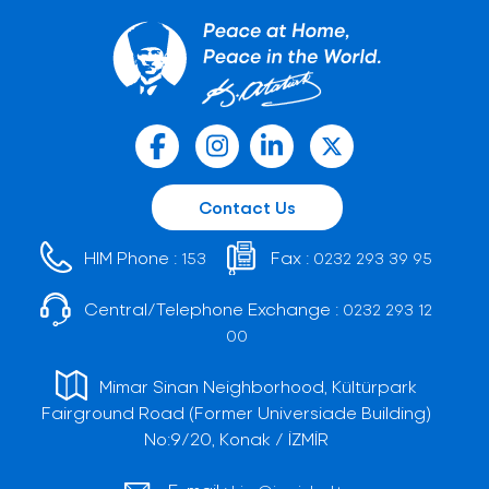
Contact Us
HIM Phone :
Fax :
153
0232 293 39 95
Central/Telephone Exchange :
0232 293 12
00
Mimar Sinan Neighborhood, Kültürpark
Fairground Road (Former Universiade Building)
No:9/20, Konak / İZMİR