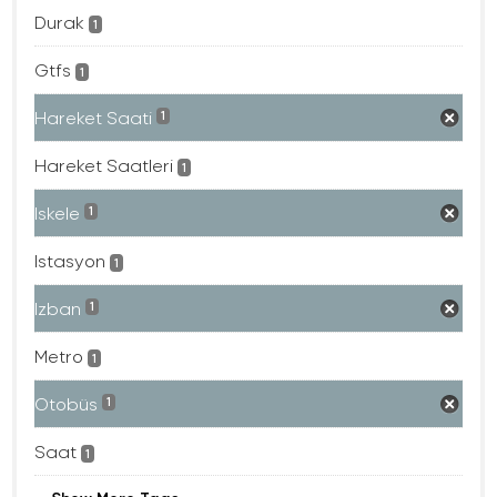
Durak
1
Gtfs
1
Hareket Saati
1
Hareket Saatleri
1
Iskele
1
Istasyon
1
Izban
1
Metro
1
Otobüs
1
Saat
1