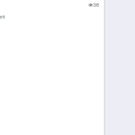
38
eti