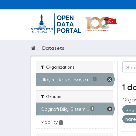
Datasets
Organizations
Ulaşım Dairesi Başka...
1
1 d
Groups
Organ
Coğrafi Bilgi Sistem...
cogr
1
hare
Mobility
1