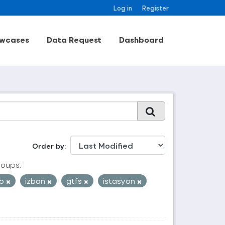
Log in
Register
wcases
Data Request
Dashboard
Order by
oups:
ro
izban
gtfs
istasyon