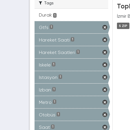
Tags
Topl
Durak
İzmir 
1
5 ZIP
Gtfs
1
Hareket Saati
1
Hareket Saatleri
1
Iskele
1
Istasyon
1
Izban
1
Metro
1
Otobüs
1
Saat
1