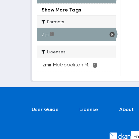
Show More Tags
Formats
Zip
1
Licenses
Izmir Metropolitan M...
1
User Guide
License
About