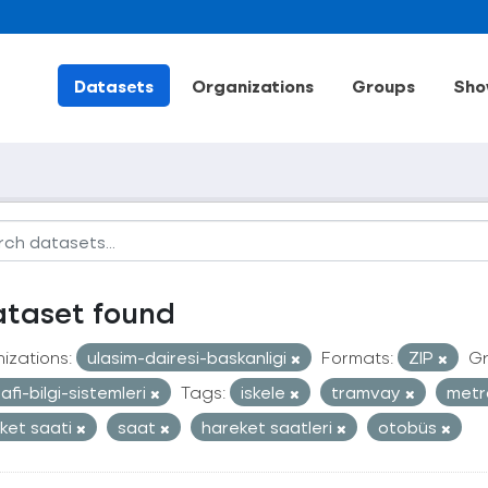
Datasets
Organizations
Groups
Sho
ataset found
izations:
ulasim-dairesi-baskanligi
Formats:
ZIP
Gr
afi-bilgi-sistemleri
Tags:
iskele
tramvay
met
ket saati
saat
hareket saatleri
otobüs