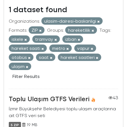
1 dataset found
Organizations:
ulasim-dairesi-baskanligi
Formats:
ZIP
Groups:
hareketlilik
Tags:
iskele
tramvay
izban
hareket saati
metro
vapur
otobüs
saat
hareket saatleri
ulaşım
Filter Results
Toplu Ulaşım GTFS Verileri
43
İzmir Büyükşehir Belediyesi toplu ulaşım araçlarına
ait GTFS veri seti
19 MB
5 ZIP