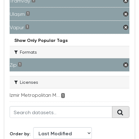
Tramvay
1
Ulaşım
1
Vapur
1
Show Only Popular Tags
Formats
Zip
1
Licenses
Izmir Metropolitan M...
1
Order by