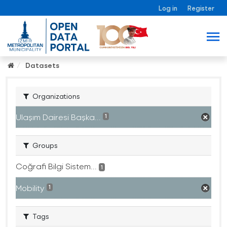
Log in
Register
Datasets
Organizations
Ulaşım Dairesi Başka...
1
Groups
Coğrafi Bilgi Sistem...
1
Mobility
1
Tags