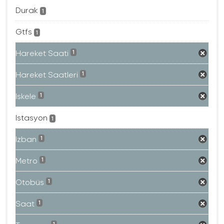
Durak
1
Gtfs
1
Hareket Saati
1
Hareket Saatleri
1
Iskele
1
Istasyon
1
Izban
1
Metro
1
Otobüs
1
Saat
1