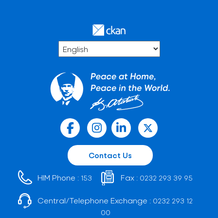
Contact Us
HIM Phone :
Fax :
153
0232 293 39 95
Central/Telephone Exchange :
0232 293 12
00