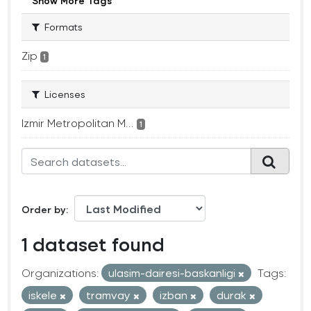
Show More Tags
Formats
Zip
1
Licenses
Izmir Metropolitan M...
1
Order by
1 dataset found
Organizations:
ulasim-dairesi-baskanligi
Tags:
iskele
tramvay
izban
durak