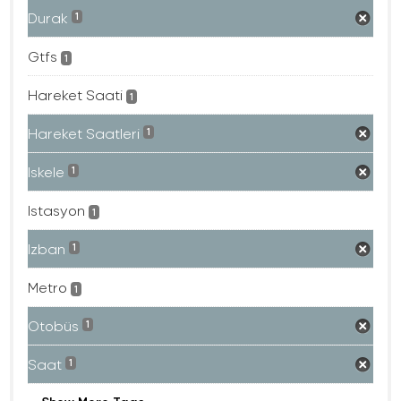
Durak
1
Gtfs
1
Hareket Saati
1
Hareket Saatleri
1
Iskele
1
Istasyon
1
Izban
1
Metro
1
Otobüs
1
Saat
1