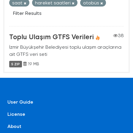
saat
hareket saatleri
otobüs
Filter Results
Toplu Ulaşım GTFS Verileri
38
İzmir Büyükşehir Belediyesi toplu ulaşım araçlarına
ait GTFS veri seti
19 MB
5 ZIP
User Guide
License
About