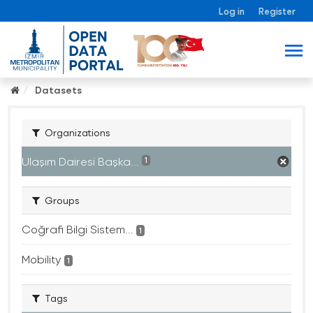
Log in
Register
Datasets
Organizations
Ulaşım Dairesi Başka...
1
Groups
Coğrafi Bilgi Sistem...
1
Mobility
1
Tags