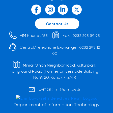
Contact Us
HIM Phone :
Fax :
153
0232 293 39 95
Central/Telephone Exchange :
0232 293 12
00
Mimar Sinan Neighborhood, Kültürpark
Fairground Road (Former Universiade Building)
No:9/20, Konak / İZMİR
E-mail :
him@izmir.bel.tr
Department of Information Technology