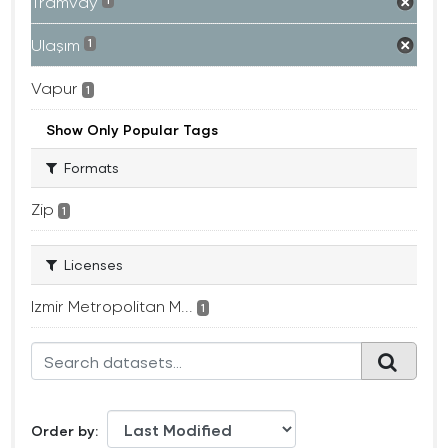
Tramvay
1
Ulaşım
1
Vapur
1
Show Only Popular Tags
Formats
Zip
1
Licenses
Izmir Metropolitan M...
1
Order by