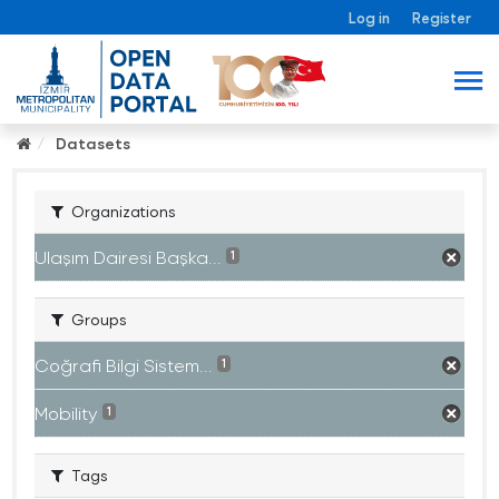
Log in
Register
Datasets
Organizations
Ulaşım Dairesi Başka...
1
Groups
Coğrafi Bilgi Sistem...
1
Mobility
1
Tags