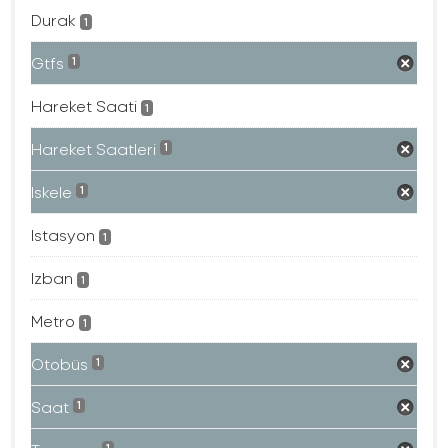
Durak
1
Gtfs
1
Hareket Saati
1
Hareket Saatleri
1
Iskele
1
Istasyon
1
Izban
1
Metro
1
Otobüs
1
Saat
1