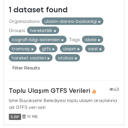
1 dataset found
Organizations:
ulasim-dairesi-baskanligi
Groups:
hareketlilik
cografi-bilgi-sistemleri
Tags:
iskele
tramvay
gtfs
ulaşım
saat
hareket saatleri
otobüs
Filter Results
Toplu Ulaşım GTFS Verileri
43
İzmir Büyükşehir Belediyesi toplu ulaşım araçlarına
ait GTFS veri seti
19 MB
5 ZIP