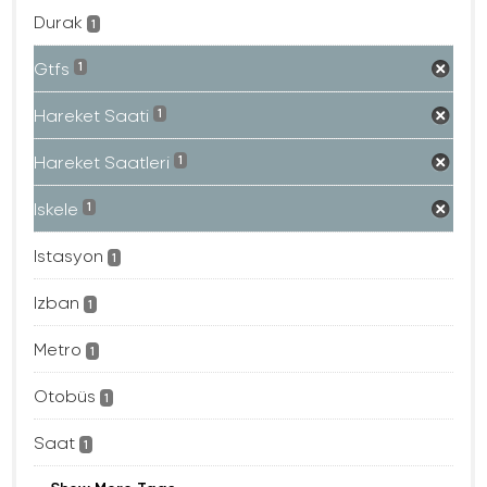
Durak
1
Gtfs
1
Hareket Saati
1
Hareket Saatleri
1
Iskele
1
Istasyon
1
Izban
1
Metro
1
Otobüs
1
Saat
1