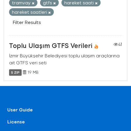
tramvay
gtfs
hareket saati
hareket saatleri
Filter Results
Toplu Ulaşım GTFS Verileri
41
İzmir Büyükşehir Belediyesi toplu ulaşım araçlarına
ait GTFS veri seti
19 MB
5 ZIP
User Guide
License