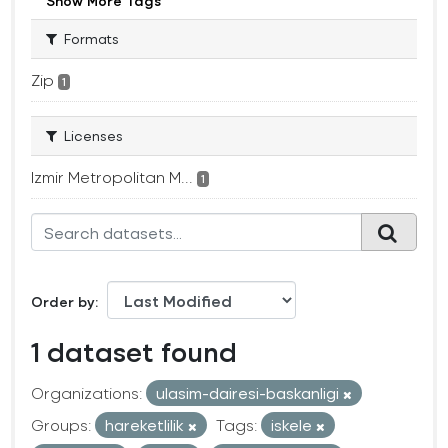
Show More Tags
Formats
Zip
1
Licenses
Izmir Metropolitan M...
1
Order by
1 dataset found
Organizations:
ulasim-dairesi-baskanligi
Groups:
hareketlilik
Tags:
iskele