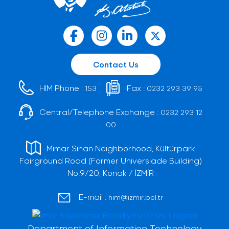
Contact Us
HIM Phone :
Fax :
153
0232 293 39 95
Central/Telephone Exchange :
0232 293 12
00
Mimar Sinan Neighborhood, Kültürpark
Fairground Road (Former Universiade Building)
No:9/20, Konak / İZMİR
E-mail :
him@izmir.bel.tr
Department of Information Technology