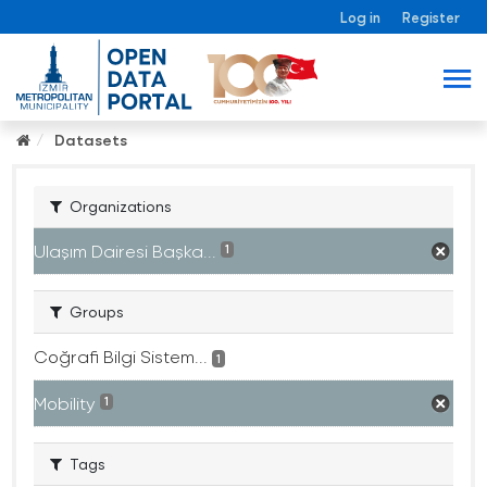
Log in
Register
Datasets
Organizations
Ulaşım Dairesi Başka...
1
Groups
Coğrafi Bilgi Sistem...
1
Mobility
1
Tags